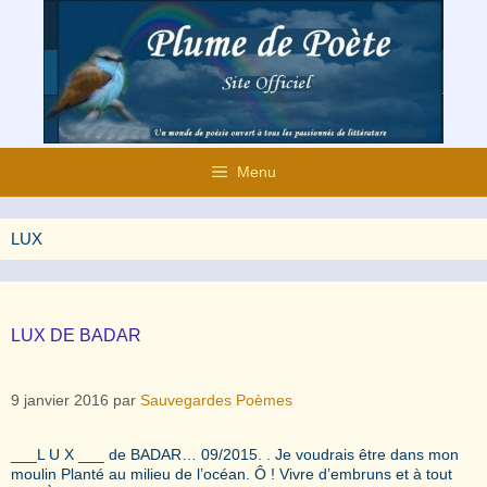
Aller
au
contenu
Menu
LUX
LUX DE BADAR
9 janvier 2016
par
Sauvegardes Poèmes
___L U X ___ de BADAR… 09/2015. . Je voudrais être dans mon
moulin Planté au milieu de l’océan. Ô ! Vivre d’embruns et à tout