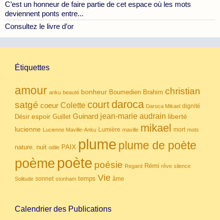
C’est un honneur de faire partie de cet espace où les mots
deviennent ponts entre...
Consultez le livre d’or
Étiquettes
amour
christian
bonheur
Boumedien
Brahim
anku
beauté
daroca
court
satgé
coeur
Colette
dignité
Daroca Mikael
Guinard
jean-marie audrain
espoir
Guillet
liberté
Désir
mikael
lucienne
Lumière
mort
Lucienne Maville-Anku
maville
mots
plume
plume de poète
nuit
PAIX
nature.
odile
poète
poème
poésie
Rémi
Regard
rêve
silence
Vie
temps
sonnet
âme
Solitude
stonham
Calendrier des Publications