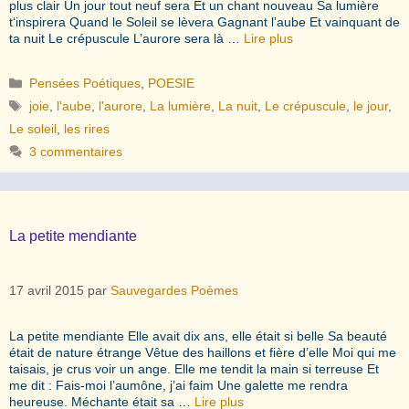
plus clair Un jour tout neuf sera Et un chant nouveau Sa lumière
t‘inspirera Quand le Soleil se lèvera Gagnant l’aube Et vainquant de
ta nuit Le crépuscule L’aurore sera là …
Lire plus
Catégories
Pensées Poétiques
,
POESIE
Étiquettes
joie
,
l'aube
,
l'aurore
,
La lumière
,
La nuit
,
Le crépuscule
,
le jour
,
Le soleil
,
les rires
3 commentaires
La petite mendiante
17 avril 2015
par
Sauvegardes Poèmes
La petite mendiante Elle avait dix ans, elle était si belle Sa beauté
était de nature étrange Vêtue des haillons et fière d’elle Moi qui me
taisais, je crus voir un ange. Elle me tendit la main si terreuse Et
me dit : Fais-moi l’aumône, j’ai faim Une galette me rendra
heureuse. Méchante était sa …
Lire plus