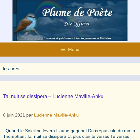
Aller
au
contenu
Menu
les rires
Ta nuit se dissipera – Lucienne Maville-Anku
6 juin 2021
par
Lucienne Maville-Anku
Quand le Soleil se lèvera L’aube gagnant Du crépuscule du matin
Triomphant Ta nuit se dissipera Et plus clair tu verras Tu verras