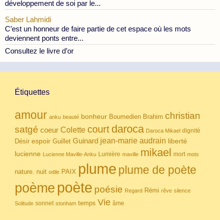
développement de soi par le...
Saber Lahmidi
C’est un honneur de faire partie de cet espace où les mots
deviennent ponts entre...
Consultez le livre d’or
Étiquettes
amour
christian
bonheur
Boumedien
Brahim
anku
beauté
daroca
court
satgé
coeur
Colette
dignité
Daroca Mikael
Guinard
jean-marie audrain
espoir
Guillet
liberté
Désir
mikael
lucienne
Lumière
mort
Lucienne Maville-Anku
maville
mots
plume
plume de poète
nuit
PAIX
nature.
odile
poète
poème
poésie
Rémi
Regard
rêve
silence
Vie
temps
sonnet
âme
Solitude
stonham