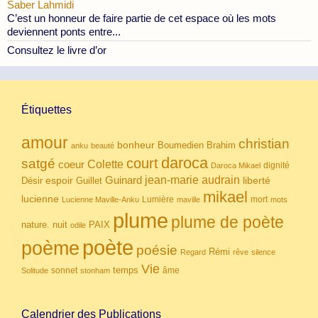
Saber Lahmidi
C’est un honneur de faire partie de cet espace où les mots
deviennent ponts entre...
Consultez le livre d’or
Étiquettes
amour
christian
bonheur
Boumedien
Brahim
anku
beauté
daroca
court
satgé
coeur
Colette
dignité
Daroca Mikael
Guinard
jean-marie audrain
espoir
Guillet
liberté
Désir
mikael
lucienne
Lumière
mort
Lucienne Maville-Anku
maville
mots
plume
plume de poète
nuit
PAIX
nature.
odile
poète
poème
poésie
Rémi
Regard
rêve
silence
Vie
temps
sonnet
âme
Solitude
stonham
Calendrier des Publications