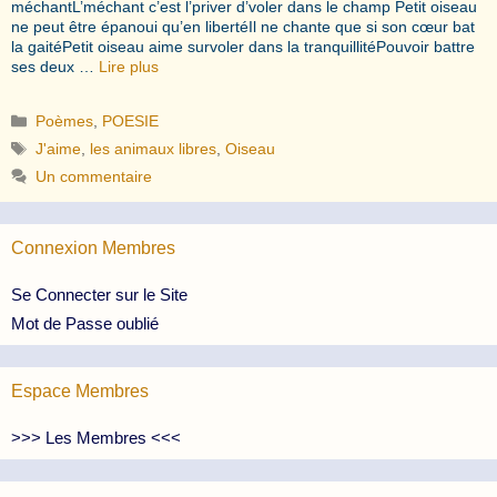
méchantL’méchant c’est l’priver d’voler dans le champ Petit oiseau
ne peut être épanoui qu’en libertéIl ne chante que si son cœur bat
la gaitéPetit oiseau aime survoler dans la tranquillitéPouvoir battre
ses deux …
Lire plus
Catégories
Poèmes
,
POESIE
Étiquettes
J'aime
,
les animaux libres
,
Oiseau
Un commentaire
Connexion Membres
Se Connecter sur le Site
Mot de Passe oublié
Espace Membres
>>> Les Membres <<<