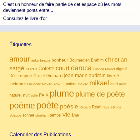
C’est un honneur de faire partie de cet espace où les mots
deviennent ponts entre...
Consultez le livre d’or
Étiquettes
amour
christian
bonheur
Boumedien
Brahim
anku
beauté
daroca
court
satgé
coeur
Colette
dignité
Daroca Mikael
Guinard
jean-marie audrain
espoir
Guillet
liberté
Désir
mikael
lucienne
Lumière
mort
Lucienne Maville-Anku
maville
mots
plume
plume de poète
nuit
PAIX
nature.
odile
poète
poème
poésie
Rémi
Regard
rêve
silence
Vie
temps
sonnet
âme
Solitude
stonham
Calendrier des Publications