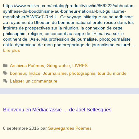
https://www.edilivre.com/catalog/product/view/id/869222/s/bhoutan-
synthese-du-bouddhisme-au-bonheur-national-brut-guillaume-
montbobier/#.WfGc7-RrzIU Ce voyage initiatique au bouddhisme
au royaume du Bhoutan du bonheur national brute réside dans les
intérêts de prospectives sur la réunion, la connexion de cette
philosophie, religion, ce concept au siège de l’Himalaya sur le
continent de l’Asie. Ma profession de journaliste, photojournaliste
est la dynamique de mon photoreportage de journalisme culturel …
Lire plus
Catégories
Archives Poèmes
,
Géographie
,
LIVRES
Étiquettes
bonheur
,
Indice
,
Journalisme
,
photographie
,
tour du monde
Laisser un commentaire
Bienvenu en Médiacrassie … de Joel Sellesques
8 septembre 2016
par
Sauvegardes Poèmes