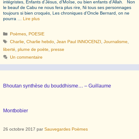
intégristes, Enfants d’Jésus, d’Moîse, ou bien enfants d’Allah. Non
le beauf de Cabu ne nous fera plus rire, Ni tous ses personnages
toujours si bien croqués, Les chroniques d’Oncle Bernard, on ne
pourra …
Lire plus
Catégories
Poèmes
,
POESIE
Étiquettes
Charlie
,
Charlie hebdo
,
Jean Paul INNOCENZI
,
Journalisme
,
liberté
,
plume de poète
,
presse
Un commentaire
Bhoutan synthèse du bouddhisme… – Guillaume
Montbobier
26 octobre 2017
par
Sauvegardes Poèmes