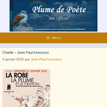
Aller
au
contenu
Menu
Charlie – Jean Paul Innocenzi
3 janvier 2026
par
Jean-Paul Innocenzi