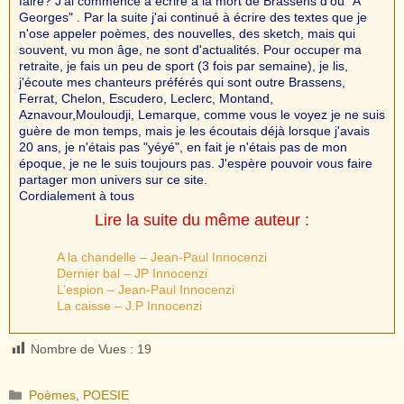
faire? J'ai commencé à écrire à la mort de Brassens d'où "A
Georges" . Par la suite j'ai continué à écrire des textes que je
n'ose appeler poèmes, des nouvelles, des sketch, mais qui
souvent, vu mon âge, ne sont d'actualités. Pour occuper ma
retraite, je fais un peu de sport (3 fois par semaine), je lis,
j'écoute mes chanteurs préférés qui sont outre Brassens,
Ferrat, Chelon, Escudero, Leclerc, Montand,
Aznavour,Mouloudji, Lemarque, comme vous le voyez je ne suis
guère de mon temps, mais je les écoutais déjà lorsque j'avais
20 ans, je n'étais pas "yéyé", en fait je n'étais pas de mon
époque, je ne le suis toujours pas. J'espère pouvoir vous faire
partager mon univers sur ce site.
Cordialement à tous
Lire la suite du même auteur :
A la chandelle – Jean-Paul Innocenzi
Dernier bal – JP Innocenzi
L’espion – Jean-Paul Innocenzi
La caisse – J.P Innocenzi
Nombre de Vues :
19
Catégories
Poèmes
,
POESIE