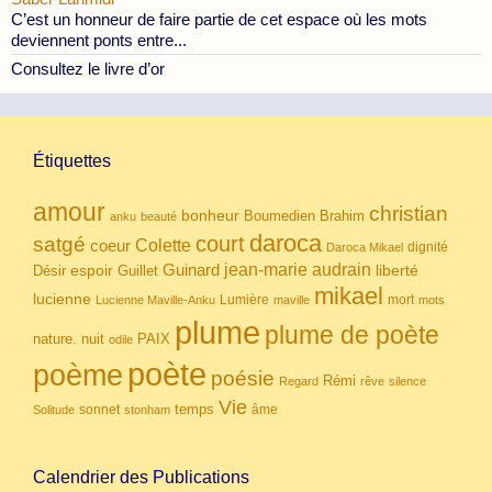
C’est un honneur de faire partie de cet espace où les mots
deviennent ponts entre...
Consultez le livre d’or
Étiquettes
amour
christian
bonheur
Boumedien
Brahim
anku
beauté
daroca
court
satgé
coeur
Colette
dignité
Daroca Mikael
Guinard
jean-marie audrain
espoir
Guillet
liberté
Désir
mikael
lucienne
Lumière
mort
Lucienne Maville-Anku
maville
mots
plume
plume de poète
nuit
PAIX
nature.
odile
poète
poème
poésie
Rémi
Regard
rêve
silence
Vie
temps
sonnet
âme
Solitude
stonham
Calendrier des Publications