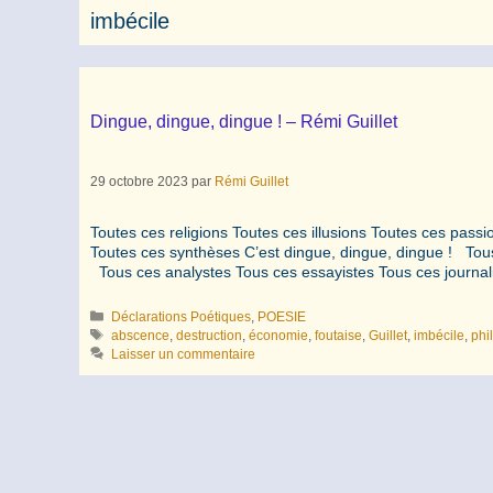
imbécile
Dingue, dingue, dingue ! – Rémi Guillet
29 octobre 2023
par
Rémi Guillet
Toutes ces religions Toutes ces illusions Toutes ces pas
Toutes ces synthèses C’est dingue, dingue, dingue ! Tous 
Tous ces analystes Tous ces essayistes Tous ces journa
Catégories
Déclarations Poétiques
,
POESIE
Étiquettes
abscence
,
destruction
,
économie
,
foutaise
,
Guillet
,
imbécile
,
phi
Laisser un commentaire