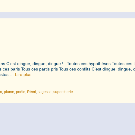
sions C’est dingue, dingue, dingue ! Toutes ces hypothèses Toutes ces 
ces paris Tous ces partis pris Tous ces conflits C’est dingue, dingue, 
listes …
Lire plus
lo
,
plume
,
poète
,
Rémi
,
sagesse
,
supercherie