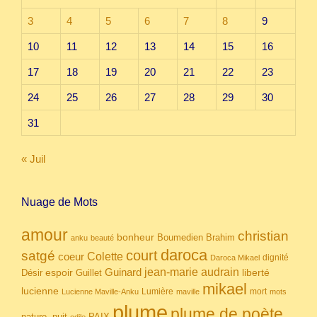
3
4
5
6
7
8
9
10
11
12
13
14
15
16
17
18
19
20
21
22
23
24
25
26
27
28
29
30
31
« Juil
Nuage de Mots
amour
christian
bonheur
Boumedien
Brahim
anku
beauté
daroca
court
satgé
coeur
Colette
dignité
Daroca Mikael
Guinard
jean-marie audrain
espoir
Guillet
liberté
Désir
mikael
lucienne
Lumière
mort
Lucienne Maville-Anku
maville
mots
plume
plume de poète
nuit
PAIX
nature.
odile