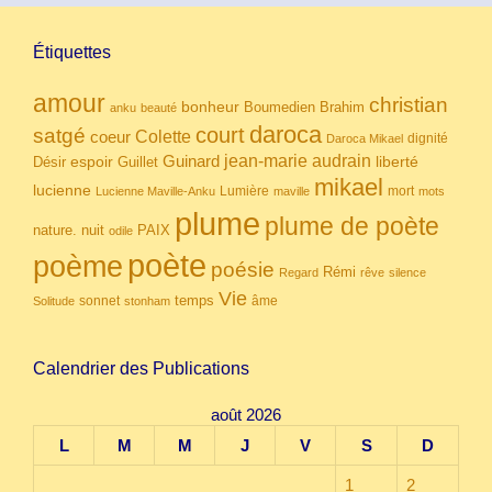
Étiquettes
amour
christian
bonheur
Boumedien
Brahim
anku
beauté
daroca
court
satgé
coeur
Colette
dignité
Daroca Mikael
Guinard
jean-marie audrain
espoir
Guillet
liberté
Désir
mikael
lucienne
Lumière
mort
Lucienne Maville-Anku
maville
mots
plume
plume de poète
nuit
PAIX
nature.
odile
poète
poème
poésie
Rémi
Regard
rêve
silence
Vie
temps
sonnet
âme
Solitude
stonham
Calendrier des Publications
août 2026
L
M
M
J
V
S
D
1
2