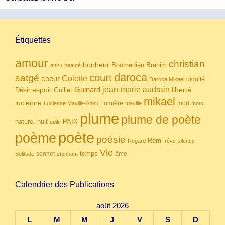
Étiquettes
amour
christian
bonheur
Boumedien
Brahim
anku
beauté
daroca
court
satgé
coeur
Colette
dignité
Daroca Mikael
Guinard
jean-marie audrain
espoir
Guillet
liberté
Désir
mikael
lucienne
Lumière
mort
Lucienne Maville-Anku
maville
mots
plume
plume de poète
nuit
PAIX
nature.
odile
poète
poème
poésie
Rémi
Regard
rêve
silence
Vie
temps
sonnet
âme
Solitude
stonham
Calendrier des Publications
août 2026
L
M
M
J
V
S
D