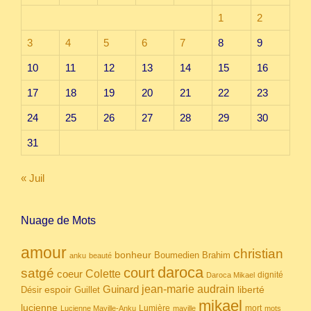
1
2
3
4
5
6
7
8
9
10
11
12
13
14
15
16
17
18
19
20
21
22
23
24
25
26
27
28
29
30
31
« Juil
Nuage de Mots
amour
christian
bonheur
Boumedien
Brahim
anku
beauté
daroca
court
satgé
coeur
Colette
dignité
Daroca Mikael
Guinard
jean-marie audrain
espoir
Guillet
liberté
Désir
mikael
lucienne
Lumière
mort
Lucienne Maville-Anku
maville
mots