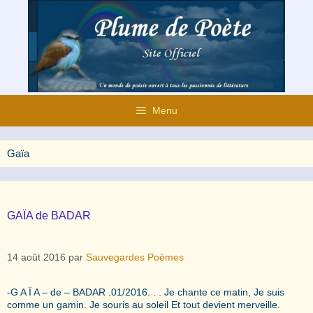
Aller
au
contenu
Menu
Gaïa
GAÏA de BADAR
14 août 2016
par
Sauvegardes Poèmes
-G A Ï A – de – BADAR .01/2016. . . Je chante ce matin, Je suis
comme un gamin. Je souris au soleil Et tout devient merveille.