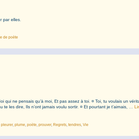
 par elles.
e de poète
qui ne pensais qu’à moi, Et pas assez à toi. ¤ Toi, tu voulais un vérit
te les dire, Ils n’ont jamais voulu sortir. ¤ Et pourtant je t’aimais, …
Li
,
pleurer
,
plume
,
poète
,
prouver
,
Regrets
,
tendres
,
Vie