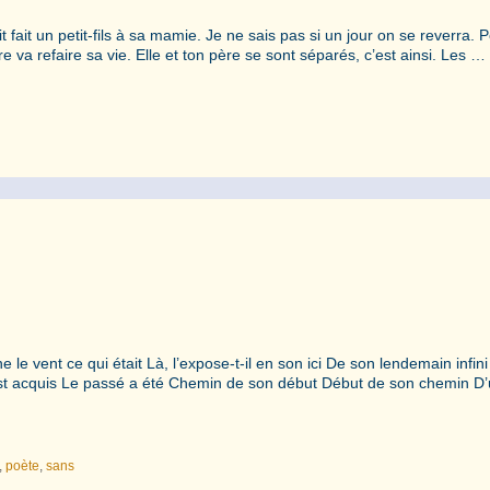
it un petit-fils à sa mamie. Je ne sais pas si un jour on se reverra. P
 va refaire sa vie. Elle et ton père se sont séparés, c’est ainsi. Les …
e vent ce qui était Là, l’expose-t-il en son ici De son lendemain infini
n’est acquis Le passé a été Chemin de son début Début de son chemin D
,
poète
,
sans