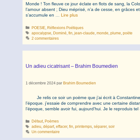
Monde ! Ton fleuve ce jour éclate en flots de sang, la C
l’amour absent ; Dieu méprisé, n’a de cesse, en grâces et 
s’accumule en …
Lire plus
Catégories
POESIE
,
Réflexions Poétiques
Étiquettes
apocalypse
,
Dominé
,
fin
,
jean-claude
,
monde
,
plume
,
poète
2 commentaires
Un adieu cicatrisant – Brahim Boumedien
1 décembre 2024
par
Brahim Boumedien
Je relis ce soir un poème que j’ai écrit à Constantine 
l’époque. j’essaie de comprendre avec une certaine dista
l’époque, semble avoir fui, aujourd’hui. Je le reproduis te
Catégories
Défaut
,
Poèmes
Étiquettes
adieu
,
départ
,
effacer
,
fin
,
printemps
,
séparer
,
soir
Un commentaire