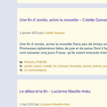
Une fin d’ année, arrive la nouvelle – Colette Guina
1 janvier 2023
par
Colette Guinard
Une fin d’ année, arrive la nouvelle Dans peu de temps 
Promesses éphémères faites de joie et de peine Dont il fa
cent soixante cinq jours Fasse, qu’ils soient entourés d
Catégories
Poèmes
,
POESIE
Étiquettes
année
,
arrivé
,
Colette
,
fin
,
Guinard
,
Nouvelle
,
plume
,
poème
,
po
12 commentaires
Le début et la fin – Lucienne Maville-Anku
1 mai 2022
par
Lucienne Maville-Anku