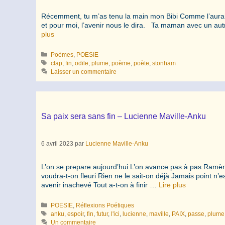
Récemment, tu m’as tenu la main mon Bibi Comme l’aurait fa
et pour moi, l’avenir nous le dira. Ta maman avec un autre
plus
Catégories
Poèmes
,
POESIE
Étiquettes
clap
,
fin
,
odile
,
plume
,
poème
,
poète
,
stonham
Laisser un commentaire
Sa paix sera sans fin – Lucienne Maville-Anku
6 avril 2023
par
Lucienne Maville-Anku
L’on se prepare aujourd’hui L’on avance pas à pas Ramène l
voudra-t-on fleuri Rien ne le sait-on déjà Jamais point 
avenir inachevé Tout a-t-on à finir …
Lire plus
Catégories
POESIE
,
Réflexions Poétiques
Étiquettes
anku
,
espoir
,
fin
,
futur
,
l'ici
,
lucienne
,
maville
,
PAIX
,
passe
,
plume
Un commentaire