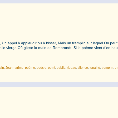
, Un appel à applaudir ou à bisser, Mais un tremplin sur lequel On peut
oile vierge Où glisse la main de Rembrandt. Si le poème vient d’en ha
ain
,
Jeanmarime
,
poème
,
poésie
,
point
,
public
,
rideau
,
silence
,
tonalité
,
tremplin
,
tr