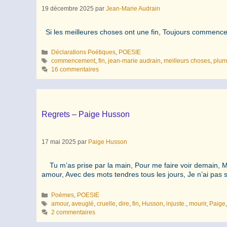
19 décembre 2025
par
Jean-Marie Audrain
Si les meilleures choses ont une fin, Toujours commencer
Catégories
Déclarations Poétiques
,
POESIE
Étiquettes
commencement
,
fin
,
jean-marie audrain
,
meilleurs choses
,
plum
16 commentaires
Regrets – Paige Husson
17 mai 2025
par
Paige Husson
Tu m’as prise par la main, Pour me faire voir demain, Moi 
amour, Avec des mots tendres tous les jours, Je n’ai pas su 
Catégories
Poèmes
,
POESIE
Étiquettes
amour
,
aveuglé
,
cruelle
,
dire
,
fin
,
Husson
,
injuste.
,
mourir
,
Paige
2 commentaires