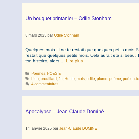
Un bouquet printanier – Odile Stonham
8 mars 2025
par
Odile Stonham
Quelques mois. Il ne te restait que quelques petits mois Po
restait que quelques petits mois. Cela aurait été si beau. 
ton histoire, alors …
Lire plus
Catégories
Poèmes
,
POESIE
Étiquettes
bleu
,
brouillard
,
fin
,
Honte
,
mois
,
odile
,
plume
,
poème
,
poète
,
st
4 commentaires
Apocalypse – Jean-Claude Dominé
14 janvier 2025
par
Jean-Claude DOMINE