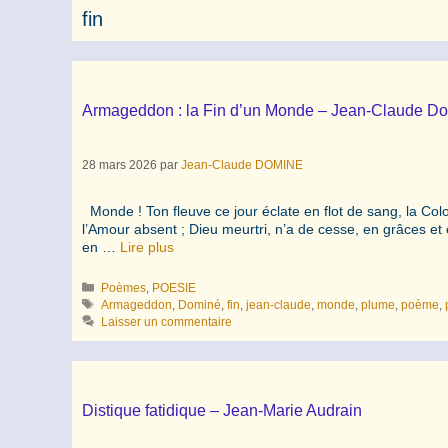
fin
Armageddon : la Fin d’un Monde – Jean-Claude D
28 mars 2026
par
Jean-Claude DOMINE
Monde ! Ton fleuve ce jour éclate en flot de sang, la C
l’Amour absent ; Dieu meurtri, n’a de cesse, en grâces et en
en …
Lire plus
Catégories
Poèmes
,
POESIE
Étiquettes
Armageddon
,
Dominé
,
fin
,
jean-claude
,
monde
,
plume
,
poème
,
Laisser un commentaire
Distique fatidique – Jean-Marie Audrain