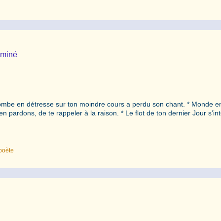
ominé
olombe en détresse sur ton moindre cours a perdu son chant. * Monde e
 pardons, de te rappeler à la raison. * Le flot de ton dernier Jour s’int
poète