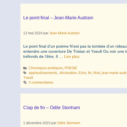
Le point final – Jean-Marie Audrain
13 mai 2024
par
Jean-Marie Audrain
Le point final d’un poème N’est pas la tombée d’un rideau
entendre une ouverture De Tristan et Yseult Ou voir une t
tréfonds de l’être, Il …
Lire plus
Catégories
Chroniques poétiques
,
POESIE
Étiquettes
applaudissements.
,
déclaration
,
Echo
,
fin
,
final
,
jean-marie audr
Yseult
5 commentaires
Clap de fin – Odile Stonham
1 décembre 2023
par
Odile Stonham