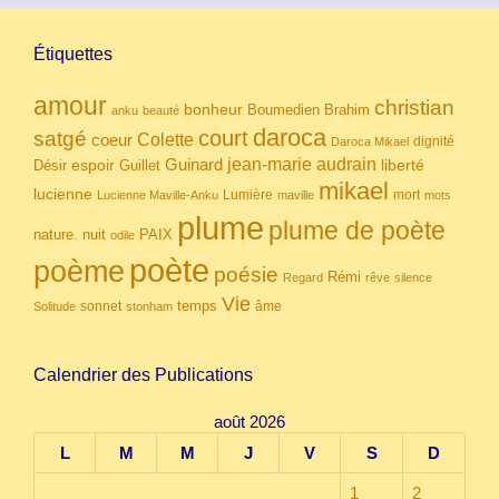
Étiquettes
amour
christian
bonheur
Boumedien
Brahim
anku
beauté
daroca
court
satgé
coeur
Colette
dignité
Daroca Mikael
Guinard
jean-marie audrain
espoir
Guillet
liberté
Désir
mikael
lucienne
Lumière
mort
Lucienne Maville-Anku
maville
mots
plume
plume de poète
nuit
PAIX
nature.
odile
poète
poème
poésie
Rémi
Regard
rêve
silence
Vie
temps
sonnet
âme
Solitude
stonham
Calendrier des Publications
août 2026
L
M
M
J
V
S
D
1
2