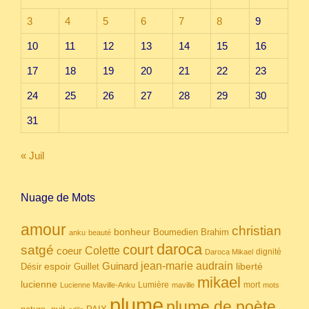
3
4
5
6
7
8
9
10
11
12
13
14
15
16
17
18
19
20
21
22
23
24
25
26
27
28
29
30
31
« Juil
Nuage de Mots
amour
christian
bonheur
Boumedien
Brahim
anku
beauté
daroca
court
satgé
coeur
Colette
dignité
Daroca Mikael
Guinard
jean-marie audrain
espoir
Guillet
liberté
Désir
mikael
lucienne
Lumière
mort
Lucienne Maville-Anku
maville
mots
plume
plume de poète