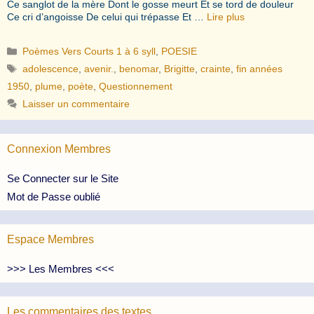
Ce sanglot de la mère Dont le gosse meurt Et se tord de douleur
Ce cri d’angoisse De celui qui trépasse Et …
Lire plus
Catégories
Poèmes Vers Courts 1 à 6 syll
,
POESIE
Étiquettes
adolescence
,
avenir.
,
benomar
,
Brigitte
,
crainte
,
fin années
1950
,
plume
,
poète
,
Questionnement
Laisser un commentaire
Connexion Membres
Se Connecter sur le Site
Mot de Passe oublié
Espace Membres
>>> Les Membres <<<
Les commentaires des textes