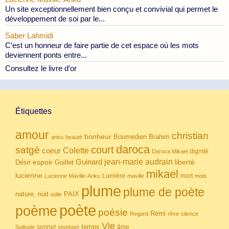
Un site exceptionnellement bien conçu et convivial qui permet le
développement de soi par le...
Saber Lahmidi
C’est un honneur de faire partie de cet espace où les mots
deviennent ponts entre...
Consultez le livre d’or
Étiquettes
amour
christian
bonheur
Boumedien
Brahim
anku
beauté
daroca
court
satgé
coeur
Colette
dignité
Daroca Mikael
Guinard
jean-marie audrain
espoir
Guillet
liberté
Désir
mikael
lucienne
Lumière
mort
Lucienne Maville-Anku
maville
mots
plume
plume de poète
nuit
PAIX
nature.
odile
poète
poème
poésie
Rémi
Regard
rêve
silence
Vie
temps
sonnet
âme
Solitude
stonham