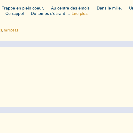
appe en plein coeur, Au centre des émois Dans le mille. U
r. Ce rappel Du temps s’étirant …
Lire plus
ns
,
mimosas