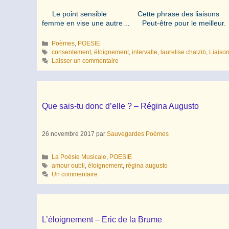
Le point sensible Cette phrase des liaisons Fr
femme en vise une autre… Peut-être pour le meilleu
Catégories
Poèmes
,
POESIE
Étiquettes
consentement
,
éloignement
,
intervalle
,
laurelise chalzib
,
Liaiso
Laisser un commentaire
Que sais-tu donc d’elle ? – Régina Augusto
26 novembre 2017
par
Sauvegardes Poèmes
Catégories
La Poésie Musicale
,
POESIE
Étiquettes
amour oubli
,
éloignement
,
régina augusto
Un commentaire
L’éloignement – Eric de la Brume