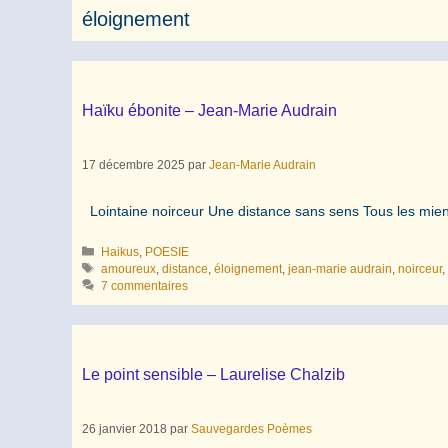
éloignement
Haïku ébonite – Jean-Marie Audrain
17 décembre 2025
par
Jean-Marie Audrain
Lointaine noirceur Une distance sans sens Tous les mien
Catégories
Haikus
,
POESIE
Étiquettes
amoureux
,
distance
,
éloignement
,
jean-marie audrain
,
noirceur
7 commentaires
Le point sensible – Laurelise Chalzib
26 janvier 2018
par
Sauvegardes Poèmes