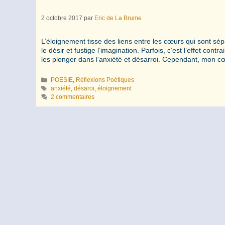
2 octobre 2017
par
Eric de La Brume
L’éloignement tisse des liens entre les cœurs qui sont sé
le désir et fustige l’imagination. Parfois, c’est l’effet c
les plonger dans l’anxiété et désarroi. Cependant, mon 
Catégories
POESIE
,
Réflexions Poétiques
Étiquettes
anxiété
,
désaroi
,
éloignement
2 commentaires