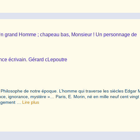
. Un grand Homme ; chapeau bas, Monsieur ! Un personnage de
rince écrivain. Gérard cLepoutre
t Philosophe de notre époque. L’homme qui traverse les siècles Edgar M
e, ignorance, mystère »… Paris, E. Morin, né en mille neuf cent vingt 
ngagement …
Lire plus