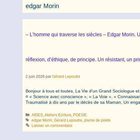
edgar Morin
– L’homme qui traverse les siècles – Edgar Morin
réflexion, d’éthique, de principe. Un résistant, un p
2 juin 2026
par
Gérard Lepoutre
Bonjour à tous et toutes, La Vie d’un Grand Sociologue e
¤ « Science avec conscience », « La Voie », « Connaissanc
Traumatisé à dix ans par le décès de sa Maman, Un e
Catégories
AIDES
,
Ateliers Ecriture
,
POESIE
Étiquettes
edgar Morin
,
Gérard Lepoutre
,
plume de poète
Laisser un commentaire