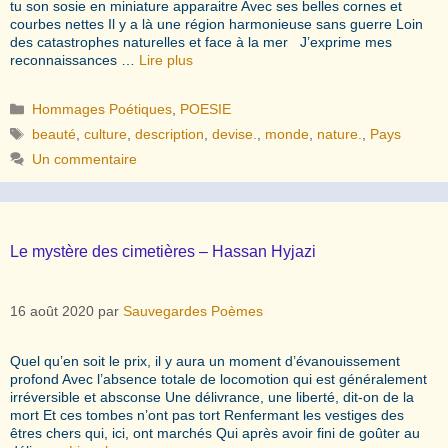
tu son sosie en miniature apparaitre Avec ses belles cornes et
courbes nettes Il y a là une région harmonieuse sans guerre Loin
des catastrophes naturelles et face à la mer J’exprime mes
reconnaissances …
Lire plus
Catégories
Hommages Poétiques
,
POESIE
Étiquettes
beauté
,
culture
,
description
,
devise.
,
monde
,
nature.
,
Pays
Un commentaire
Le mystère des cimetières – Hassan Hyjazi
16 août 2020
par
Sauvegardes Poèmes
Quel qu’en soit le prix, il y aura un moment d’évanouissement
profond Avec l’absence totale de locomotion qui est généralement
irréversible et absconse Une délivrance, une liberté, dit-on de la
mort Et ces tombes n’ont pas tort Renfermant les vestiges des
êtres chers qui, ici, ont marchés Qui après avoir fini de goûter au