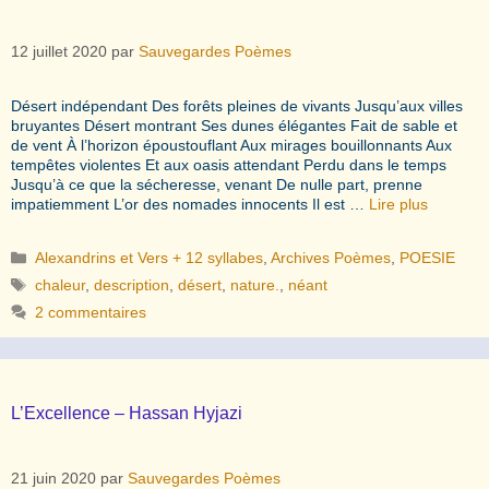
12 juillet 2020
par
Sauvegardes Poèmes
Désert indépendant Des forêts pleines de vivants Jusqu’aux villes
bruyantes Désert montrant Ses dunes élégantes Fait de sable et
de vent À l’horizon époustouflant Aux mirages bouillonnants Aux
tempêtes violentes Et aux oasis attendant Perdu dans le temps
Jusqu’à ce que la sécheresse, venant De nulle part, prenne
impatiemment L’or des nomades innocents Il est …
Lire plus
Catégories
Alexandrins et Vers + 12 syllabes
,
Archives Poèmes
,
POESIE
Étiquettes
chaleur
,
description
,
désert
,
nature.
,
néant
2 commentaires
L’Excellence – Hassan Hyjazi
21 juin 2020
par
Sauvegardes Poèmes