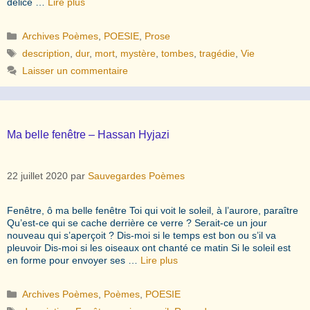
délice …
Lire plus
Catégories
Archives Poèmes
,
POESIE
,
Prose
Étiquettes
description
,
dur
,
mort
,
mystère
,
tombes
,
tragédie
,
Vie
Laisser un commentaire
Ma belle fenêtre – Hassan Hyjazi
22 juillet 2020
par
Sauvegardes Poèmes
Fenêtre, ô ma belle fenêtre Toi qui voit le soleil, à l’aurore, paraître
Qu’est-ce qui se cache derrière ce verre ? Serait-ce un jour
nouveau qui s’aperçoit ? Dis-moi si le temps est bon ou s’il va
pleuvoir Dis-moi si les oiseaux ont chanté ce matin Si le soleil est
en forme pour envoyer ses …
Lire plus
Catégories
Archives Poèmes
,
Poèmes
,
POESIE
Étiquettes