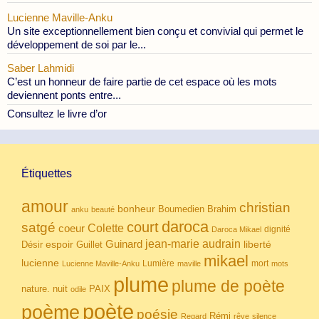
Lucienne Maville-Anku
Un site exceptionnellement bien conçu et convivial qui permet le
développement de soi par le...
Saber Lahmidi
C’est un honneur de faire partie de cet espace où les mots
deviennent ponts entre...
Consultez le livre d’or
Étiquettes
amour
christian
bonheur
Boumedien
Brahim
anku
beauté
daroca
court
satgé
coeur
Colette
dignité
Daroca Mikael
Guinard
jean-marie audrain
espoir
Guillet
liberté
Désir
mikael
lucienne
Lumière
mort
Lucienne Maville-Anku
maville
mots
plume
plume de poète
nuit
PAIX
nature.
odile
poète
poème
poésie
Rémi
Regard
rêve
silence