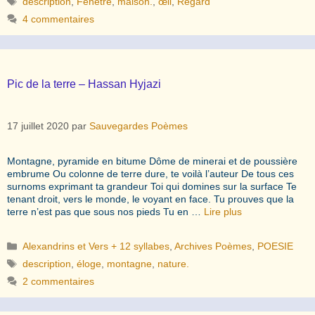
description
,
Fenêtre
,
maison.
,
œil
,
Regard
4 commentaires
Pic de la terre – Hassan Hyjazi
17 juillet 2020
par
Sauvegardes Poèmes
Montagne, pyramide en bitume Dôme de minerai et de poussière
embrume Ou colonne de terre dure, te voilà l’auteur De tous ces
surnoms exprimant ta grandeur Toi qui domines sur la surface Te
tenant droit, vers le monde, le voyant en face. Tu prouves que la
terre n’est pas que sous nos pieds Tu en …
Lire plus
Catégories
Alexandrins et Vers + 12 syllabes
,
Archives Poèmes
,
POESIE
Étiquettes
description
,
éloge
,
montagne
,
nature.
2 commentaires