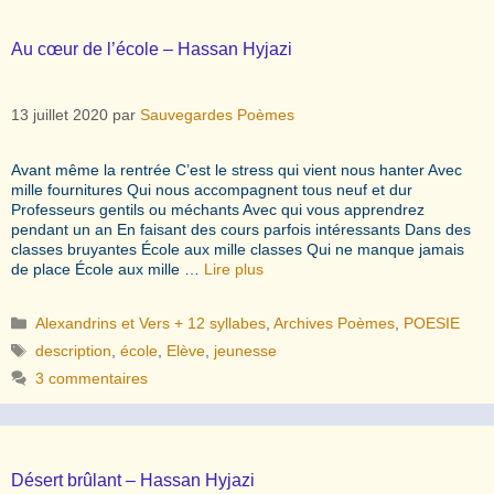
Au cœur de l’école – Hassan Hyjazi
13 juillet 2020
par
Sauvegardes Poèmes
Avant même la rentrée C’est le stress qui vient nous hanter Avec
mille fournitures Qui nous accompagnent tous neuf et dur
Professeurs gentils ou méchants Avec qui vous apprendrez
pendant un an En faisant des cours parfois intéressants Dans des
classes bruyantes École aux mille classes Qui ne manque jamais
de place École aux mille …
Lire plus
Catégories
Alexandrins et Vers + 12 syllabes
,
Archives Poèmes
,
POESIE
Étiquettes
description
,
école
,
Elève
,
jeunesse
3 commentaires
Désert brûlant – Hassan Hyjazi