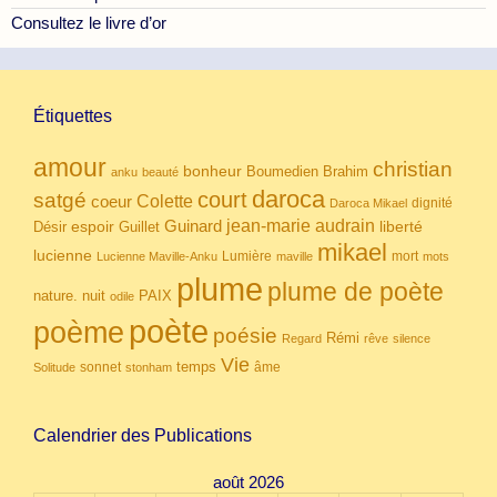
Consultez le livre d’or
Étiquettes
amour
christian
bonheur
Boumedien
Brahim
anku
beauté
daroca
court
satgé
coeur
Colette
dignité
Daroca Mikael
Guinard
jean-marie audrain
espoir
Guillet
liberté
Désir
mikael
lucienne
Lumière
mort
Lucienne Maville-Anku
maville
mots
plume
plume de poète
nuit
PAIX
nature.
odile
poète
poème
poésie
Rémi
Regard
rêve
silence
Vie
temps
sonnet
âme
Solitude
stonham
Calendrier des Publications
août 2026