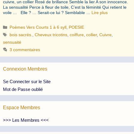
cuivre, un collier Rosé de brillance Semble la lier A son innocence.
La sensualité Perce à fleur de toile, C’est la féminité Qui retient le
voile … Elle ? … Serait-ce lui ? Semblable …
Lire plus
Catégories
Poèmes Vers Courts 1 à 6 syll
,
POESIE
Étiquettes
bois sacrés.
,
Cheveux tricotins
,
coiffure
,
collier
,
Cuivre
,
sensuaité
3 commentaires
Connexion Membres
Se Connecter sur le Site
Mot de Passe oublié
Espace Membres
>>> Les Membres <<<