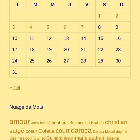
L
M
M
J
V
S
D
1
2
3
4
5
6
7
8
9
10
11
12
13
14
15
16
17
18
19
20
21
22
23
24
25
26
27
28
29
30
31
« Juil
Nuage de Mots
amour
christian
bonheur
Boumedien
Brahim
anku
beauté
daroca
court
satgé
coeur
Colette
dignité
Daroca Mikael
Guinard
jean-marie audrain
espoir
Guillet
liberté
Désir