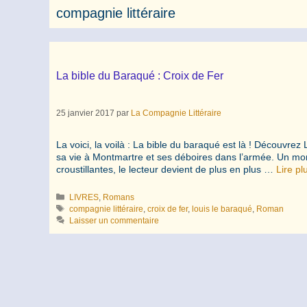
compagnie littéraire
La bible du Baraqué : Croix de Fer
25 janvier 2017
par
La Compagnie Littéraire
La voici, la voilà : La bible du baraqué est là ! Découvr
sa vie à Montmartre et ses déboires dans l’armée. Un mon
croustillantes, le lecteur devient de plus en plus …
Lire pl
Catégories
LIVRES
,
Romans
Étiquettes
compagnie littéraire
,
croix de fer
,
louis le baraqué
,
Roman
Laisser un commentaire