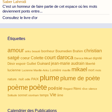
Saber Lahmidi
C’est un honneur de faire partie de cet espace où les mots
deviennent ponts entre...
Consultez le livre d’or
Étiquettes
amour
christian
bonheur
Boumedien
Brahim
anku
beauté
daroca
court
satgé
coeur
Colette
dignité
Daroca Mikael
Guinard
jean-marie audrain
espoir
Guillet
liberté
Désir
mikael
lucienne
Lumière
mort
Lucienne Maville-Anku
maville
mots
plume
plume de poète
nuit
PAIX
nature.
odile
poète
poème
poésie
Rémi
Regard
rêve
silence
Vie
temps
sonnet
âme
Solitude
stonham
Calendrier des Publications