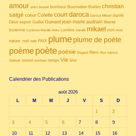
amour
christian
bonheur
Boumedien
Brahim
anku
beauté
daroca
court
satgé
coeur
Colette
dignité
Daroca Mikael
Guinard
jean-marie audrain
espoir
Guillet
liberté
Désir
mikael
lucienne
Lumière
mort
Lucienne Maville-Anku
maville
mots
plume
plume de poète
nuit
PAIX
nature.
odile
poète
poème
poésie
Rémi
Regard
rêve
silence
Vie
temps
sonnet
âme
Solitude
stonham
Calendrier des Publications
août 2026
L
M
M
J
V
S
D
1
2
3
4
5
6
7
8
9
10
11
12
13
14
15
16