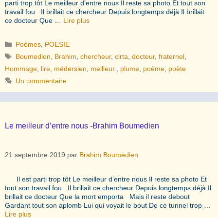
parti trop tôt Le meilleur d’entre nous Il reste sa photo Et tout son
travail fou Il brillait ce chercheur Depuis longtemps déjà Il brillait
ce docteur Que …
Lire plus
Catégories
Poèmes
,
POESIE
Étiquettes
Boumedien
,
Brahim
,
chercheur
,
cirta
,
docteur
,
fraternel
,
Hommage
,
lire
,
médersien
,
meilleur.
,
plume
,
poème
,
poète
Un commentaire
Le meilleur d’entre nous -Brahim Boumedien
21 septembre 2019
par
Brahim Boumedien
Il est parti trop tôt Le meilleur d’entre nous Il reste sa photo Et
tout son travail fou Il brillait ce chercheur Depuis longtemps déjà Il
brillait ce docteur Que la mort emporta Mais il reste debout
Gardant tout son aplomb Lui qui voyait le bout De ce tunnel trop …
Lire plus