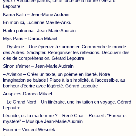
yeux ! Redoutée parfois, cette force de la nature ! Gérard
Lepoutre
Kama Kalin – Jean-Marie Audrain
En mon ici, Lucienne Maville-Anku
Haïku patronnal- Jean-Marie Audrain
Mys Paris – Daroca Mikael
– Dyslexie – Une épreuve à surmonter. Comprendre le monde
des Autres. S’adapter. Réorganiser les réflexions. Découvrir des
clés de compréhension. Gérard Lepoutre
Sinon s’aimer – Jean-Marie Audrain
– Aviation – Créer un texte, un poème en liberté. Notre
imagination se balade ! Place à la simplicité, à l’accessible, au
bonheur d’écrire avec légèreté. Gérard Lepoutre
Auspices-Daroca Mikael
– Le Grand Nord – Un itinéraire, une invitation en voyage. Gérard
Lepoutre
Léonide, es-tu ma femme ? – René Char – Recueil : “Fureur et
mystère” – Musique Jean-Marie Audrain
Fourmi – Vincent Wesolek