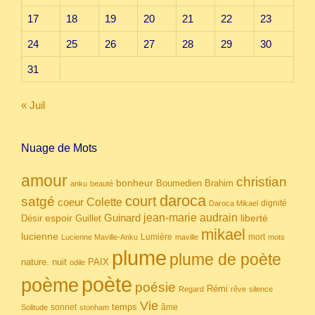
17
18
19
20
21
22
23
24
25
26
27
28
29
30
31
« Juil
Nuage de Mots
amour
christian
bonheur
Boumedien
Brahim
anku
beauté
daroca
court
satgé
coeur
Colette
dignité
Daroca Mikael
Guinard
jean-marie audrain
espoir
Guillet
liberté
Désir
mikael
lucienne
Lumière
mort
Lucienne Maville-Anku
maville
mots
plume
plume de poète
nuit
PAIX
nature.
odile
poète
poème
poésie
Rémi
Regard
rêve
silence
Vie
temps
sonnet
âme
Solitude
stonham