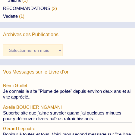
Salons
(1)
RECOMMANDATIONS
(2)
Vedette
(1)
Archives des Publications
Archives
des
Publications
Vos Messages sur le Livre d’or
Rémi Guillet
Je connais le site "Plume de poète" depuis environ deux ans et ai
vite apprécié...
Axelle BOUCHER NGAMANI
Superbe site que j'aime survoler quand j'ai quelques minutes,
pour y découvrir divers haïkus rafraîchissants....
Gérard Lepoutre
Bonjour à toutes et tous, Voici mon second message sur "ce livre