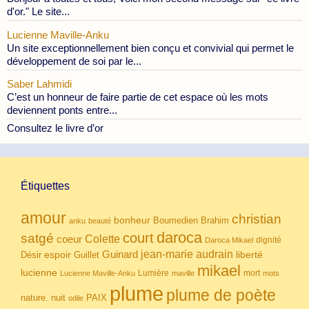
d'or." Le site...
Lucienne Maville-Anku
Un site exceptionnellement bien conçu et convivial qui permet le
développement de soi par le...
Saber Lahmidi
C’est un honneur de faire partie de cet espace où les mots
deviennent ponts entre...
Consultez le livre d’or
Étiquettes
amour
christian
bonheur
Boumedien
Brahim
anku
beauté
daroca
court
satgé
coeur
Colette
dignité
Daroca Mikael
Guinard
jean-marie audrain
espoir
Guillet
liberté
Désir
mikael
lucienne
Lumière
mort
Lucienne Maville-Anku
maville
mots
plume
plume de poète
nuit
PAIX
nature.
odile