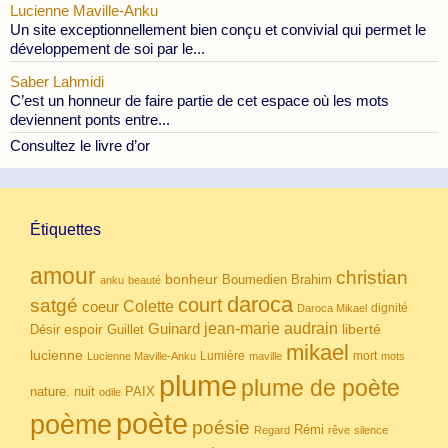
Lucienne Maville-Anku
Un site exceptionnellement bien conçu et convivial qui permet le
développement de soi par le...
Saber Lahmidi
C’est un honneur de faire partie de cet espace où les mots
deviennent ponts entre...
Consultez le livre d’or
Étiquettes
amour
christian
bonheur
Boumedien
Brahim
anku
beauté
daroca
court
satgé
coeur
Colette
dignité
Daroca Mikael
Guinard
jean-marie audrain
espoir
Guillet
liberté
Désir
mikael
lucienne
Lumière
mort
Lucienne Maville-Anku
maville
mots
plume
plume de poète
nuit
PAIX
nature.
odile
poète
poème
poésie
Rémi
Regard
rêve
silence