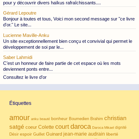
pour y découvrir divers haïkus rafraîchissants....
Gérard Lepoutre
Bonjour à toutes et tous, Voici mon second message sur "ce livre
d'or." Le site...
Lucienne Maville-Anku
Un site exceptionnellement bien conçu et convivial qui permet le
développement de soi par le...
Saber Lahmidi
C’est un honneur de faire partie de cet espace où les mots
deviennent ponts entre...
Consultez le livre d’or
Étiquettes
amour
christian
bonheur
Boumedien
Brahim
anku
beauté
daroca
court
satgé
coeur
Colette
dignité
Daroca Mikael
Guinard
jean-marie audrain
espoir
Guillet
liberté
Désir