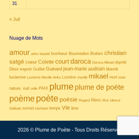
31
« Juil
Nuage de Mots
amour
christian
bonheur
Boumedien
Brahim
anku
beauté
daroca
court
satgé
coeur
Colette
dignité
Daroca Mikael
Guinard
jean-marie audrain
espoir
Guillet
liberté
Désir
mikael
lucienne
Lumière
mort
Lucienne Maville-Anku
maville
mots
plume
plume de poète
nuit
PAIX
nature.
odile
poète
poème
poésie
Rémi
Regard
rêve
silence
Vie
temps
sonnet
âme
Solitude
stonham
2026 © Plume de Poète - Tous Droits Réservés