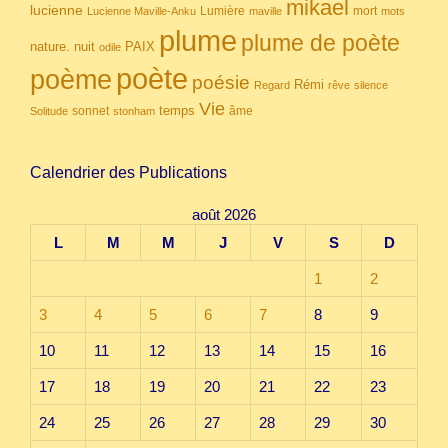
mikael
lucienne
Lumière
mort
Lucienne Maville-Anku
maville
mots
plume
plume de poète
nuit
PAIX
nature.
odile
poète
poème
poésie
Rémi
Regard
rêve
silence
Vie
temps
sonnet
âme
Solitude
stonham
Calendrier des Publications
août 2026
L
M
M
J
V
S
D
1
2
3
4
5
6
7
8
9
10
11
12
13
14
15
16
17
18
19
20
21
22
23
24
25
26
27
28
29
30