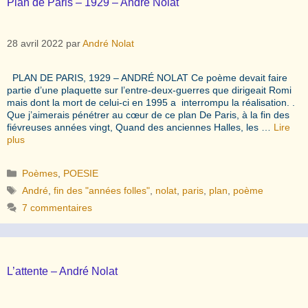
Plan de Paris – 1929 – André Nolat
28 avril 2022
par
André Nolat
PLAN DE PARIS, 1929 – ANDRÉ NOLAT Ce poème devait faire
partie d’une plaquette sur l’entre-deux-guerres que dirigeait Romi
mais dont la mort de celui-ci en 1995 a interrompu la réalisation. .
Que j’aimerais pénétrer au cœur de ce plan De Paris, à la fin des
fiévreuses années vingt, Quand des anciennes Halles, les …
Lire
plus
Catégories
Poèmes
,
POESIE
Étiquettes
André
,
fin des "années folles"
,
nolat
,
paris
,
plan
,
poème
7 commentaires
L’attente – André Nolat