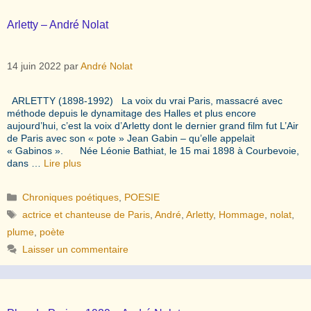
Arletty – André Nolat
14 juin 2022
par
André Nolat
ARLETTY (1898-1992) La voix du vrai Paris, massacré avec
méthode depuis le dynamitage des Halles et plus encore
aujourd’hui, c’est la voix d’Arletty dont le dernier grand film fut L’Air
de Paris avec son « pote » Jean Gabin – qu’elle appelait
« Gabinos ». Née Léonie Bathiat, le 15 mai 1898 à Courbevoie,
dans …
Lire plus
Catégories
Chroniques poétiques
,
POESIE
Étiquettes
actrice et chanteuse de Paris
,
André
,
Arletty
,
Hommage
,
nolat
,
plume
,
poète
Laisser un commentaire