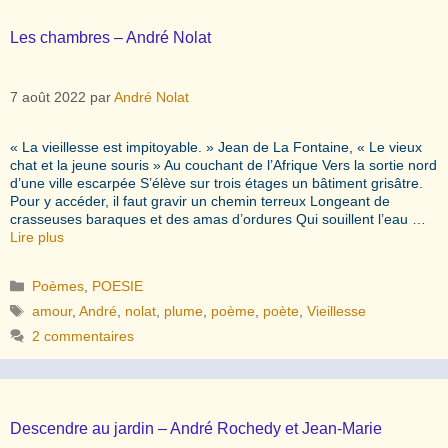
Les chambres – André Nolat
7 août 2022
par
André Nolat
« La vieillesse est impitoyable. » Jean de La Fontaine, « Le vieux
chat et la jeune souris » Au couchant de l’Afrique Vers la sortie nord
d’une ville escarpée S’élève sur trois étages un bâtiment grisâtre.
Pour y accéder, il faut gravir un chemin terreux Longeant de
crasseuses baraques et des amas d’ordures Qui souillent l’eau …
Lire plus
Catégories
Poèmes
,
POESIE
Étiquettes
amour
,
André
,
nolat
,
plume
,
poème
,
poète
,
Vieillesse
2 commentaires
Descendre au jardin – André Rochedy et Jean-Marie