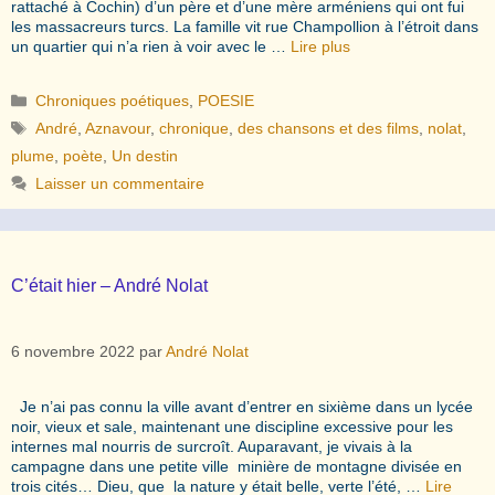
rattaché à Cochin) d’un père et d’une mère arméniens qui ont fui
les massacreurs turcs. La famille vit rue Champollion à l’étroit dans
un quartier qui n’a rien à voir avec le …
Lire plus
Catégories
Chroniques poétiques
,
POESIE
Étiquettes
André
,
Aznavour
,
chronique
,
des chansons et des films
,
nolat
,
plume
,
poète
,
Un destin
Laisser un commentaire
C’était hier – André Nolat
6 novembre 2022
par
André Nolat
Je n’ai pas connu la ville avant d’entrer en sixième dans un lycée
noir, vieux et sale, maintenant une discipline excessive pour les
internes mal nourris de surcroît. Auparavant, je vivais à la
campagne dans une petite ville minière de montagne divisée en
trois cités… Dieu, que la nature y était belle, verte l’été, …
Lire