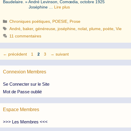
Baudelaire. » André Levinson, Comœdia, octobre 1925
Joséphine …
Lire plus
Catégories
Chroniques poétiques
,
POESIE
,
Prose
Étiquettes
André
,
baker
,
généreuse
,
joséphine
,
nolat
,
plume
,
poète
,
Vie
11 commentaires
Page
Page
Page
←
précédent
1
2
3
→
suivant
Connexion Membres
Se Connecter sur le Site
Mot de Passe oublié
Espace Membres
>>> Les Membres <<<