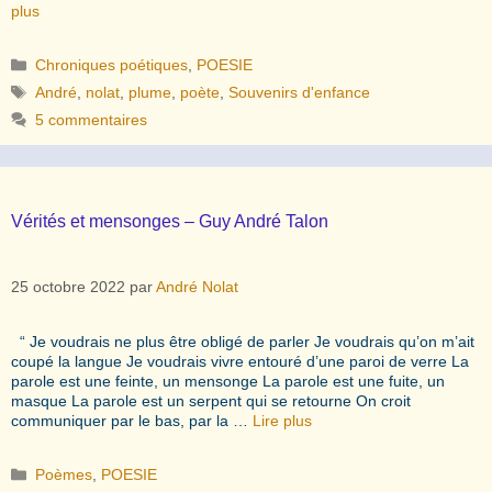
plus
Catégories
Chroniques poétiques
,
POESIE
Étiquettes
André
,
nolat
,
plume
,
poète
,
Souvenirs d'enfance
5 commentaires
Vérités et mensonges – Guy André Talon
25 octobre 2022
par
André Nolat
“ Je voudrais ne plus être obligé de parler Je voudrais qu’on m’ait
coupé la langue Je voudrais vivre entouré d’une paroi de verre La
parole est une feinte, un mensonge La parole est une fuite, un
masque La parole est un serpent qui se retourne On croit
communiquer par le bas, par la …
Lire plus
Catégories
Poèmes
,
POESIE