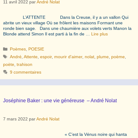
11 avril 2022
par
André Nolat
L’ATTENTE Dans la Creuse, il y a un vallon Qui
abrite un vieux village Où se frôlent les maisons Formant une
ronde bien sage. Dans une chaumière aux volets verts Manon la
Blonde attend Simon Il est parti à la fin de …
Lire plus
Catégories
Poèmes
,
POESIE
Étiquettes
André
,
Attente
,
espoir
,
mourir d'aimer
,
nolat
,
plume
,
poème
,
poète
,
trahison
9 commentaires
Joséphine Baker : une vie généreuse – André Nolat
7 mars 2022
par
André Nolat
« C’est la Vénus noire qui hanta