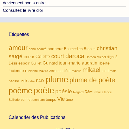
deviennent ponts entre...
Consultez le livre d’or
Étiquettes
amour
christian
bonheur
Boumedien
Brahim
anku
beauté
daroca
court
satgé
coeur
Colette
dignité
Daroca Mikael
Guinard
jean-marie audrain
espoir
Guillet
liberté
Désir
mikael
lucienne
Lumière
mort
Lucienne Maville-Anku
maville
mots
plume
plume de poète
nuit
PAIX
nature.
odile
poète
poème
poésie
Rémi
Regard
rêve
silence
Vie
temps
sonnet
âme
Solitude
stonham
Calendrier des Publications