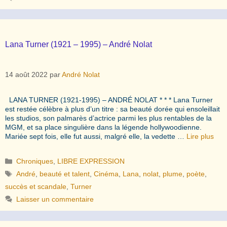
Lana Turner (1921 – 1995) – André Nolat
14 août 2022
par
André Nolat
LANA TURNER (1921-1995) – ANDRÉ NOLAT * * * Lana Turner
est restée célèbre à plus d’un titre : sa beauté dorée qui ensoleillait
les studios, son palmarès d’actrice parmi les plus rentables de la
MGM, et sa place singulière dans la légende hollywoodienne.
Mariée sept fois, elle fut aussi, malgré elle, la vedette …
Lire plus
Catégories
Chroniques
,
LIBRE EXPRESSION
Étiquettes
André
,
beauté et talent
,
Cinéma
,
Lana
,
nolat
,
plume
,
poète
,
succès et scandale
,
Turner
Laisser un commentaire