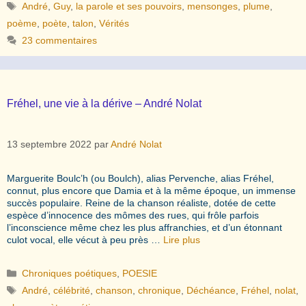
Étiquettes
André
,
Guy
,
la parole et ses pouvoirs
,
mensonges
,
plume
,
poème
,
poète
,
talon
,
Vérités
23 commentaires
Fréhel, une vie à la dérive – André Nolat
13 septembre 2022
par
André Nolat
Marguerite Boulc’h (ou Boulch), alias Pervenche, alias Fréhel,
connut, plus encore que Damia et à la même époque, un immense
succès populaire. Reine de la chanson réaliste, dotée de cette
espèce d’innocence des mômes des rues, qui frôle parfois
l’inconscience même chez les plus affranchies, et d’un étonnant
culot vocal, elle vécut à peu près …
Lire plus
Catégories
Chroniques poétiques
,
POESIE
Étiquettes
André
,
célébrité
,
chanson
,
chronique
,
Déchéance
,
Fréhel
,
nolat
,