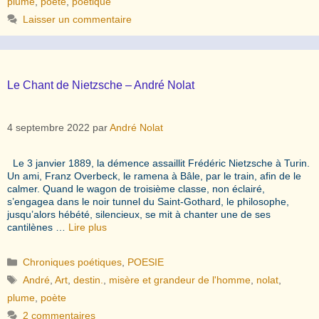
plume
,
poète
,
poétique
Laisser un commentaire
Le Chant de Nietzsche – André Nolat
4 septembre 2022
par
André Nolat
Le 3 janvier 1889, la démence assaillit Frédéric Nietzsche à Turin.
Un ami, Franz Overbeck, le ramena à Bâle, par le train, afin de le
calmer. Quand le wagon de troisième classe, non éclairé,
s’engagea dans le noir tunnel du Saint-Gothard, le philosophe,
jusqu’alors hébété, silencieux, se mit à chanter une de ses
cantilènes …
Lire plus
Catégories
Chroniques poétiques
,
POESIE
Étiquettes
André
,
Art
,
destin.
,
misère et grandeur de l'homme
,
nolat
,
plume
,
poète
2 commentaires