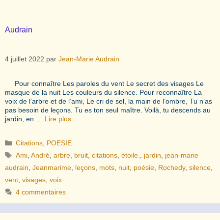
Audrain
4 juillet 2022
par
Jean-Marie Audrain
Pour connaître Les paroles du vent Le secret des visages Le
masque de la nuit Les couleurs du silence. Pour reconnaître La
voix de l’arbre et de l’ami, Le cri de sel, la main de l’ombre, Tu n’as
pas besoin de leçons. Tu es ton seul maître. Voilà, tu descends au
jardin, en …
Lire plus
Catégories
Citations
,
POESIE
Étiquettes
Ami
,
André
,
arbre
,
bruit
,
citations
,
étoile.
,
jardin
,
jean-marie
audrain
,
Jeanmarime
,
leçons
,
mots
,
nuit
,
poésie
,
Rochedy
,
silence
,
vent
,
visages
,
voix
4 commentaires