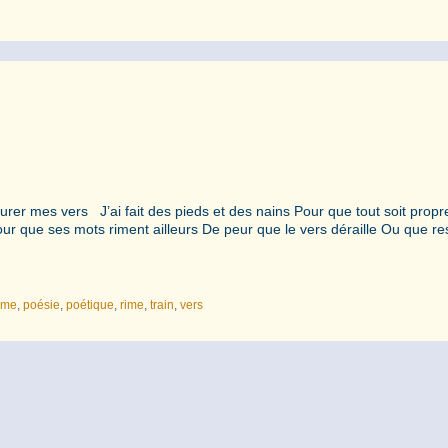
rer mes vers J’ai fait des pieds et des nains Pour que tout soit propr
Pour que ses mots riment ailleurs De peur que le vers déraille Ou que r
ime
,
poésie
,
poétique
,
rime
,
train
,
vers