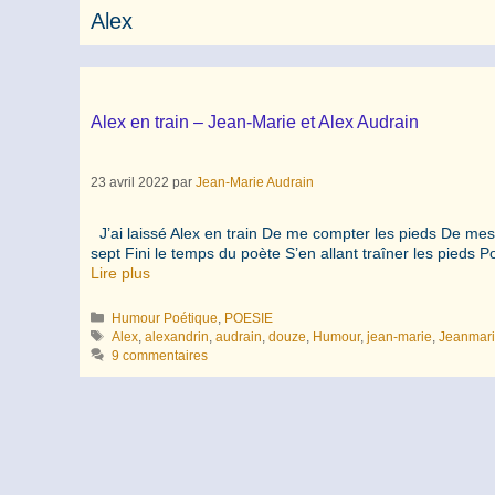
Alex
Alex en train – Jean-Marie et Alex Audrain
23 avril 2022
par
Jean-Marie Audrain
J’ai laissé Alex en train De me compter les pieds De mesu
sept Fini le temps du poète S’en allant traîner les pieds 
Lire plus
Catégories
Humour Poétique
,
POESIE
Étiquettes
Alex
,
alexandrin
,
audrain
,
douze
,
Humour
,
jean-marie
,
Jeanmar
9 commentaires