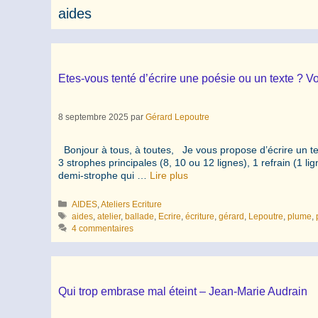
aides
Etes-vous tenté d’écrire une poésie ou un texte ? V
8 septembre 2025
par
Gérard Lepoutre
Bonjour à tous, à toutes, Je vous propose d’écrire un te
3 strophes principales (8, 10 ou 12 lignes), 1 refrain (1 li
demi-strophe qui …
Lire plus
Catégories
AIDES
,
Ateliers Ecriture
Étiquettes
aides
,
atelier
,
ballade
,
Ecrire
,
écriture
,
gérard
,
Lepoutre
,
plume
,
4 commentaires
Qui trop embrase mal éteint – Jean-Marie Audrain