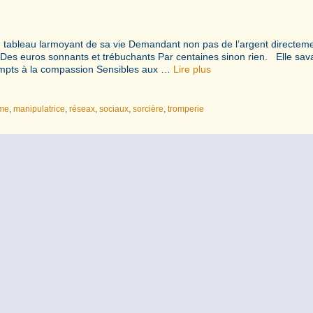
 tableau larmoyant de sa vie Demandant non pas de l’argent directem
Des euros sonnants et trébuchants Par centaines sinon rien. Elle sava
ompts à la compassion Sensibles aux …
Lire plus
me
,
manipulatrice
,
réseax
,
sociaux
,
sorcière
,
tromperie