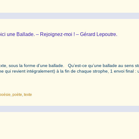
oici une Ballade. – Rejoignez-moi ! – Gérard Lepoutre.
xte, sous la forme d’une ballade. Qu’est-ce qu’une ballade au sens st
gne qui revient intégralement) à la fin de chaque strophe, 1 envoi final :
poésie
,
poète
,
texte