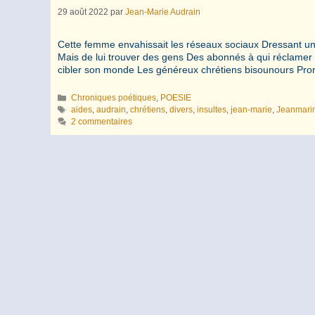
29 août 2022
par
Jean-Marie Audrain
Cette femme envahissait les réseaux sociaux Dressant un
Mais de lui trouver des gens Des abonnés à qui réclamer 
cibler son monde Les généreux chrétiens bisounours Pr
Catégories
Chroniques poétiques
,
POESIE
Étiquettes
aides
,
audrain
,
chrétiens
,
divers
,
insultes
,
jean-marie
,
Jeanmari
2 commentaires