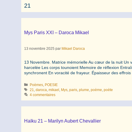
21
Mys Paris XXI – Daroca Mikael
13 novembre 2025
par
Mikael Daroca
13 Novembre. Matrice mémorielle Au cœur de la nuit Un v
harcelée Les corps tounoient Memoire de réflexion Entraîne
synchronent En voracité de frayeur. Épaisseur des effro
Catégories
Poèmes
,
POESIE
Étiquettes
21
,
daroca
,
mikael
,
Mys
,
paris
,
plume
,
poème
,
poète
4 commentaires
Haïku 21 – Marilyn Aubert Chevallier