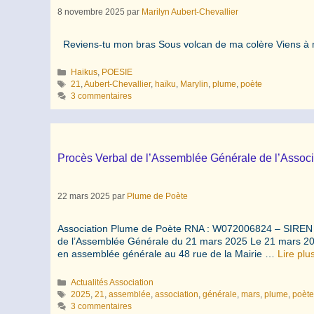
8 novembre 2025
par
Marilyn Aubert-Chevallier
Reviens-tu mon bras Sous volcan de ma colère Viens à
Catégories
Haikus
,
POESIE
Étiquettes
21
,
Aubert-Chevallier
,
haïku
,
Marylin
,
plume
,
poète
3 commentaires
Procès Verbal de l’Assemblée Générale de l’Assoc
22 mars 2025
par
Plume de Poète
Association Plume de Poète RNA : W072006824 – SIREN :
de l’Assemblée Générale du 21 mars 2025 Le 21 mars 2025
en assemblée générale au 48 rue de la Mairie …
Lire plu
Catégories
Actualités Association
Étiquettes
2025
,
21
,
assemblée
,
association
,
générale
,
mars
,
plume
,
poèt
3 commentaires