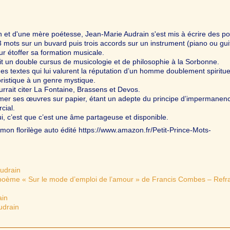
 et d'une mère poétesse, Jean-Marie Audrain s'est mis à écrire des 
3 mots sur un buvard puis trois accords sur un instrument (piano ou gui
ur étoffer sa formation musicale.
uit un double cursus de musicologie et de philosophie à la Sorbonne.
des textes qui lui valurent la réputation d’un homme doublement spiritue
ristique à un genre mystique.
urrait citer La Fontaine, Brassens et Devos.
imer ses œuvres sur papier, étant un adepte du principe d’impermanenc
cial.
i, c’est que c’est une âme partageuse et disponible.
mon florilège auto édité https://www.amazon.fr/Petit-Prince-Mots-
Audrain
 poème « Sur le mode d’emploi de l’amour » de Francis Combes – Refra
ain
udrain