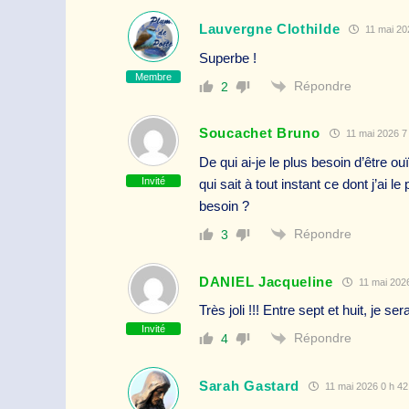
Lauvergne Clothilde
11 mai 20
Superbe !
Membre
Répondre
2
Soucachet Bruno
11 mai 2026 7
De qui ai-je le plus besoin d’être ou
Invité
qui sait à tout instant ce dont j’ai l
besoin ?
Répondre
3
DANIEL Jacqueline
11 mai 2026
Très joli !!! Entre sept et huit, je se
Invité
Répondre
4
Sarah Gastard
11 mai 2026 0 h 42