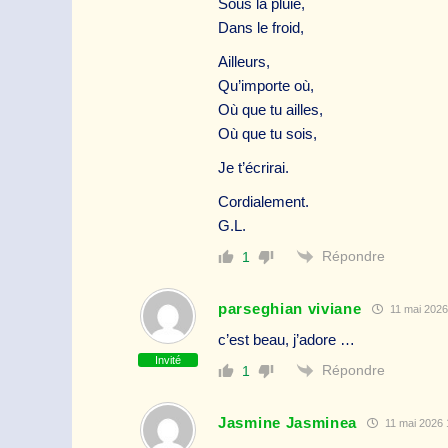
Sous la pluie,
Dans le froid,
Ailleurs,
Qu’importe où,
Où que tu ailles,
Où que tu sois,
Je t’écrirai.
Cordialement.
G.L.
Répondre
1
parseghian viviane
11 mai 2026
c’est beau, j’adore …
Invité
Répondre
1
Jasmine Jasminea
11 mai 2026 