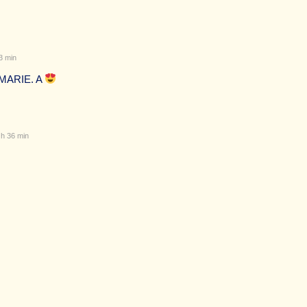
3 min
N-MARIE. A
h 36 min