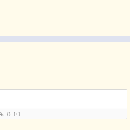
{}
[+]