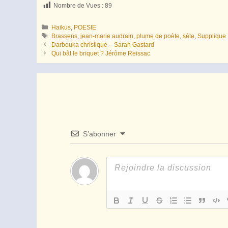
Nombre de Vues :
89
Catégories
Haikus
,
POESIE
Étiquettes
Brassens
,
jean-marie audrain
,
plume de poète
,
sète
,
Supplique
Darbouka christique – Sarah Gastard
Qui bât le briquet ? Jérôme Reissac
S’abonner