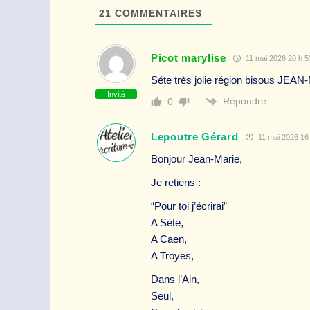
21
COMMENTAIRES
Picot marylise
11 mai 2026 20 h 5
Séte très jolie région bisous JEA
Invité
Répondre
0
Lepoutre Gérard
11 mai 2026 16 
Bonjour Jean-Marie,
Je retiens :
“Pour toi j’écrirai”
A Sète,
A Caen,
A Troyes,
Dans l’Ain,
Seul,