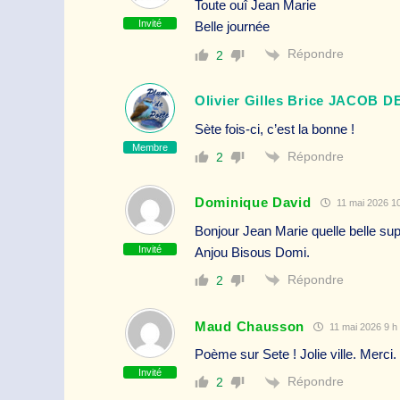
Toute ouî Jean Marie
Invité
Belle journée
Répondre
2
Olivier Gilles Brice JACOB D
Sète fois-ci, c’est la bonne !
Membre
Répondre
2
Dominique David
11 mai 2026 10
Bonjour Jean Marie quelle belle su
Invité
Anjou Bisous Domi.
Répondre
2
Maud Chausson
11 mai 2026 9 h
Poème sur Sete ! Jolie ville. Merci
Invité
Répondre
2