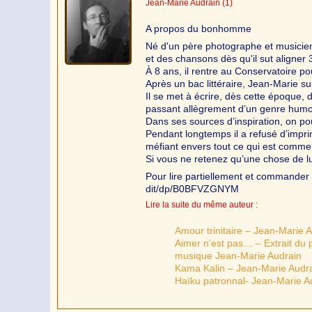
Jean-Marie Audrain
(1)
A propos du bonhomme
Né d'un père photographe et musicien
et des chansons dès qu'il sut aligner 
À 8 ans, il rentre au Conservatoire po
Après un bac littéraire, Jean-Marie s
Il se met à écrire, dès cette époque, 
passant allègrement d’un genre humo
Dans ses sources d’inspiration, on po
Pendant longtemps il a refusé d’impr
méfiant envers tout ce qui est commer
Si vous ne retenez qu’une chose de lu
Pour lire partiellement et commander 
dit/dp/B0BFVZGNYM
Lire la suite du même auteur :
Amour trinitaire – Jean-Marie 
Aimer n’est pas… – Extrait du
musique Jean-Marie Audrain
Kama Kalin – Jean-Marie Audr
Haïku patronnal- Jean-Marie A