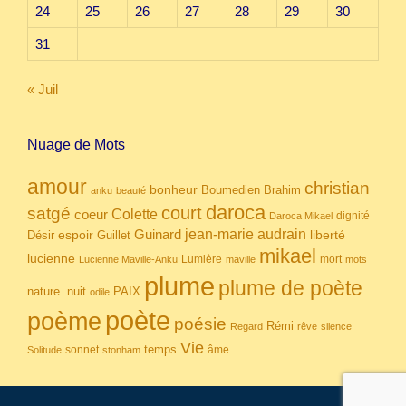
24
25
26
27
28
29
30
31
« Juil
Nuage de Mots
amour
christian
bonheur
Boumedien
Brahim
anku
beauté
daroca
court
satgé
coeur
Colette
dignité
Daroca Mikael
Guinard
jean-marie audrain
espoir
Guillet
liberté
Désir
mikael
lucienne
Lumière
mort
Lucienne Maville-Anku
maville
mots
plume
plume de poète
nuit
PAIX
nature.
odile
poète
poème
poésie
Rémi
Regard
rêve
silence
Vie
temps
sonnet
âme
Solitude
stonham