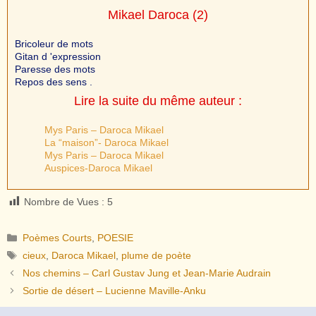
Mikael Daroca
(2)
Bricoleur de mots
Gitan d 'expression
Paresse des mots
Repos des sens .
Lire la suite du même auteur :
Mys Paris – Daroca Mikael
La “maison”- Daroca Mikael
Mys Paris – Daroca Mikael
Auspices-Daroca Mikael
Nombre de Vues :
5
Catégories
Poèmes Courts
,
POESIE
Étiquettes
cieux
,
Daroca Mikael
,
plume de poète
Nos chemins – Carl Gustav Jung et Jean-Marie Audrain
Sortie de désert – Lucienne Maville-Anku