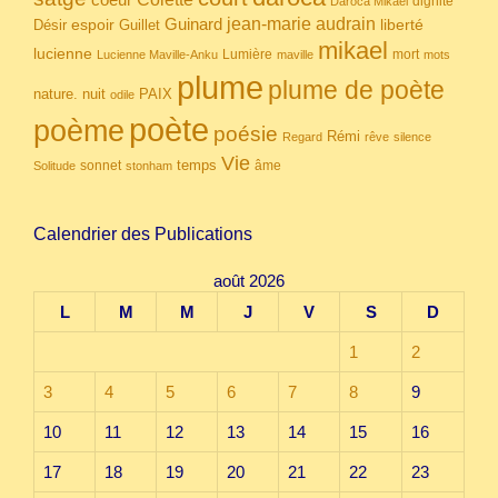
dignité
Daroca Mikael
Guinard
jean-marie audrain
espoir
Guillet
liberté
Désir
mikael
lucienne
Lumière
mort
Lucienne Maville-Anku
maville
mots
plume
plume de poète
nuit
PAIX
nature.
odile
poète
poème
poésie
Rémi
Regard
rêve
silence
Vie
temps
sonnet
âme
Solitude
stonham
Calendrier des Publications
août 2026
L
M
M
J
V
S
D
1
2
3
4
5
6
7
8
9
10
11
12
13
14
15
16
17
18
19
20
21
22
23