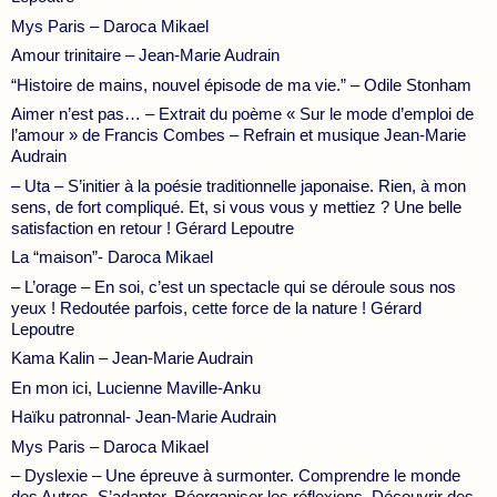
Mys Paris – Daroca Mikael
Amour trinitaire – Jean-Marie Audrain
“Histoire de mains, nouvel épisode de ma vie.” – Odile Stonham
Aimer n’est pas… – Extrait du poème « Sur le mode d’emploi de
l’amour » de Francis Combes – Refrain et musique Jean-Marie
Audrain
– Uta – S’initier à la poésie traditionnelle japonaise. Rien, à mon
sens, de fort compliqué. Et, si vous vous y mettiez ? Une belle
satisfaction en retour ! Gérard Lepoutre
La “maison”- Daroca Mikael
– L’orage – En soi, c’est un spectacle qui se déroule sous nos
yeux ! Redoutée parfois, cette force de la nature ! Gérard
Lepoutre
Kama Kalin – Jean-Marie Audrain
En mon ici, Lucienne Maville-Anku
Haïku patronnal- Jean-Marie Audrain
Mys Paris – Daroca Mikael
– Dyslexie – Une épreuve à surmonter. Comprendre le monde
des Autres. S’adapter. Réorganiser les réflexions. Découvrir des