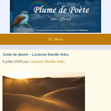
Aller
au
contenu
Menu
Sortie de désert – Lucienne Maville-Anku
9 juillet 2026
par
Lucienne Maville-Anku