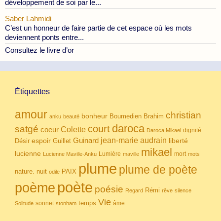
développement de soi par le...
Saber Lahmidi
C’est un honneur de faire partie de cet espace où les mots
deviennent ponts entre...
Consultez le livre d’or
Étiquettes
amour
christian
bonheur
Boumedien
Brahim
anku
beauté
daroca
court
satgé
coeur
Colette
dignité
Daroca Mikael
Guinard
jean-marie audrain
espoir
Guillet
liberté
Désir
mikael
lucienne
Lumière
mort
Lucienne Maville-Anku
maville
mots
plume
plume de poète
nuit
PAIX
nature.
odile
poète
poème
poésie
Rémi
Regard
rêve
silence
Vie
temps
sonnet
âme
Solitude
stonham