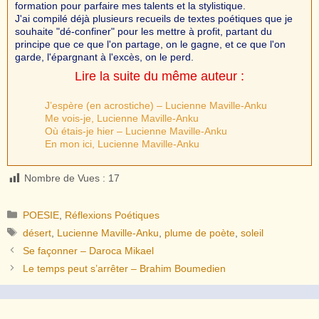
formation pour parfaire mes talents et la stylistique.
J'ai compilé déjà plusieurs recueils de textes poétiques que je
souhaite "dé-confiner" pour les mettre à profit, partant du
principe que ce que l'on partage, on le gagne, et ce que l'on
garde, l'épargnant à l'excès, on le perd.
Lire la suite du même auteur :
J’espère (en acrostiche) – Lucienne Maville-Anku
Me vois-je, Lucienne Maville-Anku
Où étais-je hier – Lucienne Maville-Anku
En mon ici, Lucienne Maville-Anku
Nombre de Vues :
17
Catégories
POESIE
,
Réflexions Poétiques
Étiquettes
désert
,
Lucienne Maville-Anku
,
plume de poète
,
soleil
Se façonner – Daroca Mikael
Le temps peut s’arrêter – Brahim Boumedien