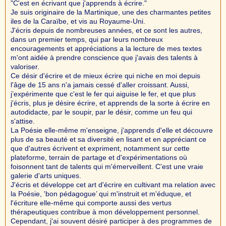
"C'est en écrivant que j'apprends à écrire."
Je suis originaire de la Martinique, une des charmantes petites
iles de la Caraïbe, et vis au Royaume-Uni.
J'écris depuis de nombreuses années, et ce sont les autres,
dans un premier temps, qui par leurs nombreux
encouragements et appréciations a la lecture de mes textes
m'ont aidée à prendre conscience que j'avais des talents à
valoriser.
Ce désir d'écrire et de mieux écrire qui niche en moi depuis
l'âge de 15 ans n'a jamais cessé d'aller croissant. Aussi,
j’expérimente que c'est le fer qui aiguise le fer, et que plus
j'écris, plus je désire écrire, et apprends de la sorte à écrire en
autodidacte, par le soupir, par le désir, comme un feu qui
s'attise.
La Poésie elle-même m'enseigne, j'apprends d'elle et découvre
plus de sa beauté et sa diversité en lisant et en appréciant ce
que d'autres écrivent et expriment, notamment sur cette
plateforme, terrain de partage et d'expérimentations où
foisonnent tant de talents qui m'émerveillent. C'est une vraie
galerie d'arts uniques.
J'écris et développe cet art d'écrire en cultivant ma relation avec
la Poésie, 'bon pédagogue’ qui m'instruit et m'éduque, et
l'écriture elle-même qui comporte aussi des vertus
thérapeutiques contribue à mon développement personnel.
Cependant, j'ai souvent désiré participer à des programmes de