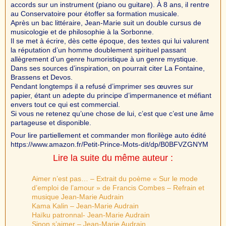
accords sur un instrument (piano ou guitare). À 8 ans, il rentre
au Conservatoire pour étoffer sa formation musicale.
Après un bac littéraire, Jean-Marie suit un double cursus de
musicologie et de philosophie à la Sorbonne.
Il se met à écrire, dès cette époque, des textes qui lui valurent
la réputation d’un homme doublement spirituel passant
allègrement d’un genre humoristique à un genre mystique.
Dans ses sources d’inspiration, on pourrait citer La Fontaine,
Brassens et Devos.
Pendant longtemps il a refusé d’imprimer ses œuvres sur
papier, étant un adepte du principe d’impermanence et méfiant
envers tout ce qui est commercial.
Si vous ne retenez qu’une chose de lui, c’est que c’est une âme
partageuse et disponible.
Pour lire partiellement et commander mon florilège auto édité
https://www.amazon.fr/Petit-Prince-Mots-dit/dp/B0BFVZGNYM
Lire la suite du même auteur :
Aimer n’est pas… – Extrait du poème « Sur le mode
d’emploi de l’amour » de Francis Combes – Refrain et
musique Jean-Marie Audrain
Kama Kalin – Jean-Marie Audrain
Haïku patronnal- Jean-Marie Audrain
Sinon s’aimer – Jean-Marie Audrain