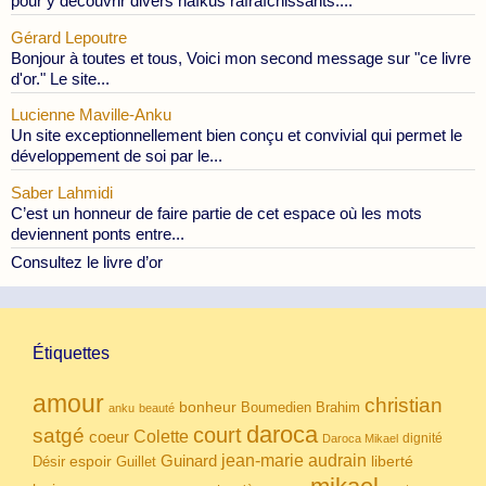
pour y découvrir divers haïkus rafraîchissants....
Gérard Lepoutre
Bonjour à toutes et tous, Voici mon second message sur "ce livre
d'or." Le site...
Lucienne Maville-Anku
Un site exceptionnellement bien conçu et convivial qui permet le
développement de soi par le...
Saber Lahmidi
C’est un honneur de faire partie de cet espace où les mots
deviennent ponts entre...
Consultez le livre d’or
Étiquettes
amour
christian
bonheur
Boumedien
Brahim
anku
beauté
daroca
court
satgé
coeur
Colette
dignité
Daroca Mikael
Guinard
jean-marie audrain
espoir
Guillet
liberté
Désir