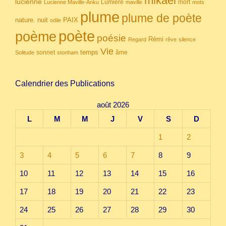
mikael
lucienne
Lumière
mort
Lucienne Maville-Anku
maville
mots
plume
plume de poète
nuit
PAIX
nature.
odile
poète
poème
poésie
Rémi
Regard
rêve
silence
Vie
temps
sonnet
âme
Solitude
stonham
Calendrier des Publications
août 2026
L
M
M
J
V
S
D
1
2
3
4
5
6
7
8
9
10
11
12
13
14
15
16
17
18
19
20
21
22
23
24
25
26
27
28
29
30