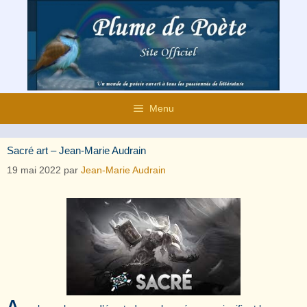
Aller
au
contenu
Menu
Sacré art – Jean-Marie Audrain
19 mai 2022
par
Jean-Marie Audrain
A