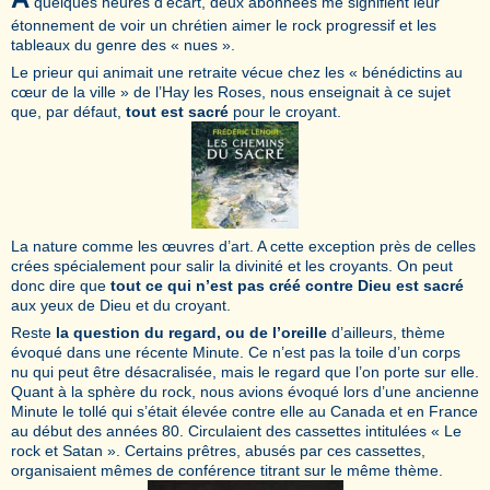
quelques heures d’écart, deux abonnées me signifient leur
étonnement de voir un chrétien aimer le rock progressif et les
tableaux du genre des « nues ».
Le prieur qui animait une retraite vécue chez les « bénédictins au
cœur de la ville » de l’Hay les Roses, nous enseignait à ce sujet
que, par défaut,
tout est sacré
pour le croyant.
La nature comme les œuvres d’art. A cette exception près de celles
crées spécialement pour salir la divinité et les croyants. On peut
donc dire que
tout ce qui n’est pas créé contre Dieu est sacré
aux yeux de Dieu et du croyant.
Reste
la question du regard, ou de l’oreille
d’ailleurs, thème
évoqué dans une récente Minute. Ce n’est pas la toile d’un corps
nu qui peut être désacralisée, mais le regard que l’on porte sur elle.
Quant à la sphère du rock, nous avions évoqué lors d’une ancienne
Minute le tollé qui s’était élevée contre elle au Canada et en France
au début des années 80. Circulaient des cassettes intitulées « Le
rock et Satan ». Certains prêtres, abusés par ces cassettes,
organisaient mêmes de conférence titrant sur le même thème.