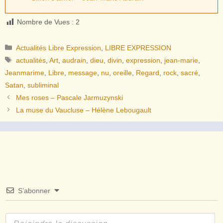
Nombre de Vues :
2
Catégories
Actualités Libre Expression
,
LIBRE EXPRESSION
Étiquettes
actualités
,
Art
,
audrain
,
dieu
,
divin
,
expression
,
jean-marie
,
Jeanmarime
,
Libre
,
message
,
nu
,
oreille
,
Regard
,
rock
,
sacré
,
Satan
,
subliminal
Mes roses – Pascale Jarmuzynski
La muse du Vaucluse – Hélène Lebougault
S’abonner