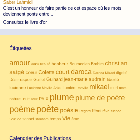
Saber Lahmidi
C’est un honneur de faire partie de cet espace où les mots
deviennent ponts entre...
Consultez le livre d’or
Étiquettes
amour
christian
bonheur
Boumedien
Brahim
anku
beauté
daroca
court
satgé
coeur
Colette
dignité
Daroca Mikael
Guinard
jean-marie audrain
espoir
Guillet
liberté
Désir
mikael
lucienne
Lumière
mort
Lucienne Maville-Anku
maville
mots
plume
plume de poète
nuit
PAIX
nature.
odile
poète
poème
poésie
Rémi
Regard
rêve
silence
Vie
temps
sonnet
âme
Solitude
stonham
Calendrier des Publications