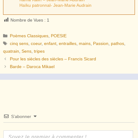
Haïku patronnal- Jean-Marie Audrain
Nombre de Vues :
1
Catégories
Poèmes Classiques
,
POESIE
Étiquettes
cinq sens
,
coeur
,
enfant
,
entrailles
,
mains
,
Passion
,
pathos
,
quatrain
,
Sens
,
tripes
Pour les siècles des siècles – Francis Sicard
Barde – Daroca Mikael
S’abonner