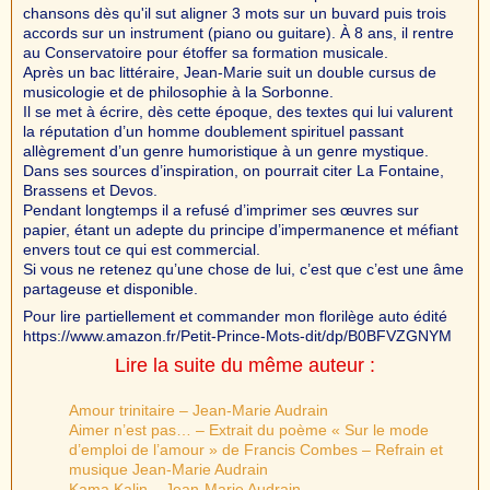
chansons dès qu'il sut aligner 3 mots sur un buvard puis trois
accords sur un instrument (piano ou guitare). À 8 ans, il rentre
au Conservatoire pour étoffer sa formation musicale.
Après un bac littéraire, Jean-Marie suit un double cursus de
musicologie et de philosophie à la Sorbonne.
Il se met à écrire, dès cette époque, des textes qui lui valurent
la réputation d’un homme doublement spirituel passant
allègrement d’un genre humoristique à un genre mystique.
Dans ses sources d’inspiration, on pourrait citer La Fontaine,
Brassens et Devos.
Pendant longtemps il a refusé d’imprimer ses œuvres sur
papier, étant un adepte du principe d’impermanence et méfiant
envers tout ce qui est commercial.
Si vous ne retenez qu’une chose de lui, c’est que c’est une âme
partageuse et disponible.
Pour lire partiellement et commander mon florilège auto édité
https://www.amazon.fr/Petit-Prince-Mots-dit/dp/B0BFVZGNYM
Lire la suite du même auteur :
Amour trinitaire – Jean-Marie Audrain
Aimer n’est pas… – Extrait du poème « Sur le mode
d’emploi de l’amour » de Francis Combes – Refrain et
musique Jean-Marie Audrain
Kama Kalin – Jean-Marie Audrain