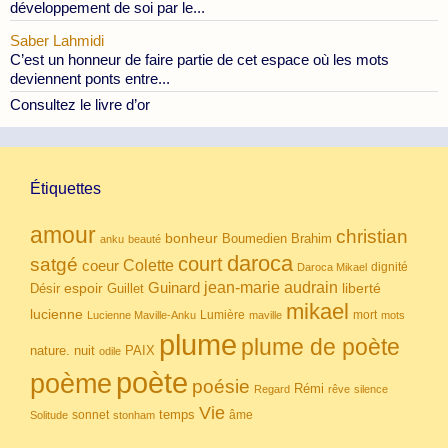
développement de soi par le...
Saber Lahmidi
C’est un honneur de faire partie de cet espace où les mots
deviennent ponts entre...
Consultez le livre d’or
Étiquettes
amour
christian
bonheur
Boumedien
Brahim
anku
beauté
daroca
court
satgé
coeur
Colette
dignité
Daroca Mikael
Guinard
jean-marie audrain
espoir
Guillet
liberté
Désir
mikael
lucienne
Lumière
mort
Lucienne Maville-Anku
maville
mots
plume
plume de poète
nuit
PAIX
nature.
odile
poète
poème
poésie
Rémi
Regard
rêve
silence
Vie
temps
sonnet
âme
Solitude
stonham