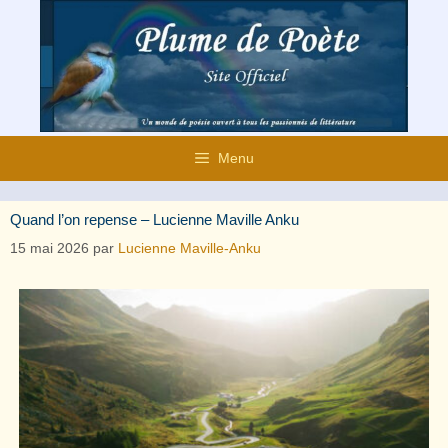
Aller
au
contenu
Menu
Quand l’on repense – Lucienne Maville Anku
15 mai 2026
par
Lucienne Maville-Anku