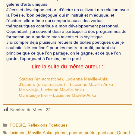
galerie d'arts uniques.
J'écris et développe cet art d'écrire en cultivant ma relation avec
la Poésie, 'bon pédagogue’ qui m'instruit et m'éduque, et
l'écriture elle-même qui comporte aussi des vertus
thérapeutiques contribue à mon développement personnel.
Cependant, j'ai souvent désiré participer à des programmes de
formation pour parfaire mes talents et la stylistique.
J'ai compilé déjà plusieurs recueils de textes poétiques que je
souhaite "dé-confiner" pour les mettre à profit, partant du
principe que ce que l'on partage, on le gagne, et ce que l'on
garde, l'épargnant à l'excès, on le perd.
Lire la suite du même auteur :
Stables (en acrostiche), Lucienne Maville-Anku
J’espère (en acrostiche) – Lucienne Maville-Anku
Me vois-je, Lucienne Maville-Anku
Où étais-je hier – Lucienne Maville-Anku
Nombre de Vues :
22
Catégories
POESIE
,
Réflexions Poétiques
Étiquettes
lucienne
,
Maville-Anku
,
plume
,
poème
,
poète
,
poétique
,
Quand