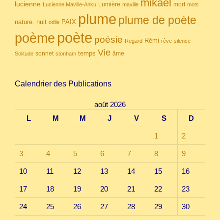
mikael
lucienne
Lumière
mort
Lucienne Maville-Anku
maville
mots
plume
plume de poète
nuit
PAIX
nature.
odile
poète
poème
poésie
Rémi
Regard
rêve
silence
Vie
temps
sonnet
âme
Solitude
stonham
Calendrier des Publications
août 2026
L
M
M
J
V
S
D
1
2
3
4
5
6
7
8
9
10
11
12
13
14
15
16
17
18
19
20
21
22
23
24
25
26
27
28
29
30