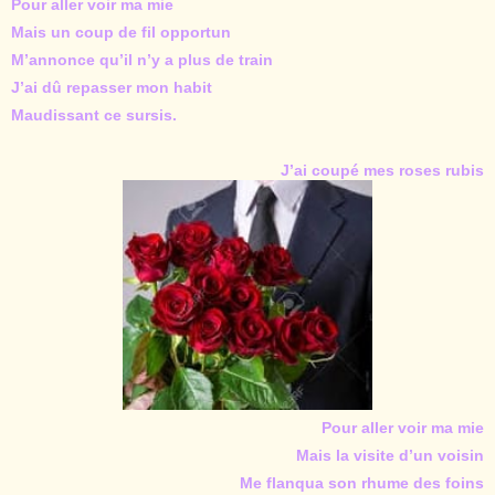
Pour aller voir ma mie
Mais un coup de fil opportun
M’annonce qu’il n’y a plus de train
J’ai dû repasser mon habit
Maudissant ce sursis.
J’ai coupé mes roses rubis
Pour aller voir ma mie
Mais la visite d’un voisin
Me flanqua son rhume des foins