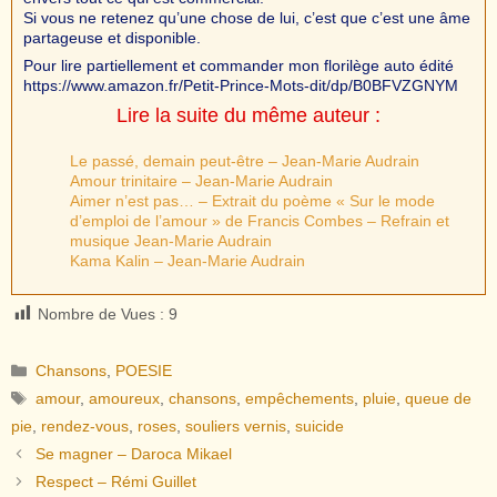
Si vous ne retenez qu’une chose de lui, c’est que c’est une âme
partageuse et disponible.
Pour lire partiellement et commander mon florilège auto édité
https://www.amazon.fr/Petit-Prince-Mots-dit/dp/B0BFVZGNYM
Lire la suite du même auteur :
Le passé, demain peut-être – Jean-Marie Audrain
Amour trinitaire – Jean-Marie Audrain
Aimer n’est pas… – Extrait du poème « Sur le mode
d’emploi de l’amour » de Francis Combes – Refrain et
musique Jean-Marie Audrain
Kama Kalin – Jean-Marie Audrain
Nombre de Vues :
9
Catégories
Chansons
,
POESIE
Étiquettes
amour
,
amoureux
,
chansons
,
empêchements
,
pluie
,
queue de
pie
,
rendez-vous
,
roses
,
souliers vernis
,
suicide
Se magner – Daroca Mikael
Respect – Rémi Guillet