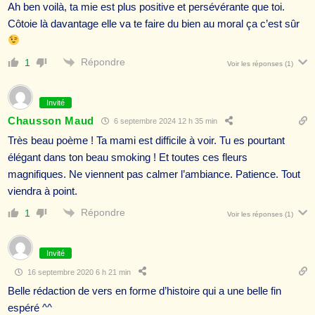
Ah ben voilà, ta mie est plus positive et persévérante que toi.
Côtoie là davantage elle va te faire du bien au moral ça c’est sûr
Répondre
1
Voir les réponses
(1)
Invité
Chausson Maud
6 septembre 2024 12 h 35 min
Très beau poème ! Ta mami est difficile à voir. Tu es pourtant
élégant dans ton beau smoking ! Et toutes ces fleurs
magnifiques. Ne viennent pas calmer l’ambiance. Patience. Tout
viendra à point.
Répondre
1
Voir les réponses
(1)
Invité
16 septembre 2020 6 h 21 min
Belle rédaction de vers en forme d’histoire qui a une belle fin
espéré ^^