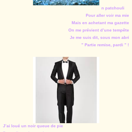
n patchouli
Pour aller voir ma mie
Mais en achetant ma gazette
On me prévient d’une tempête
Je me suis dit, sous mon abri
” Partie remise, pardi ” !
J’ai loué un noir queue de pie