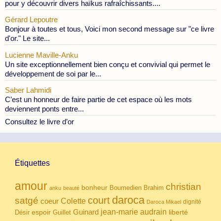
pour y découvrir divers haïkus rafraîchissants....
Gérard Lepoutre
Bonjour à toutes et tous, Voici mon second message sur "ce livre
d'or." Le site...
Lucienne Maville-Anku
Un site exceptionnellement bien conçu et convivial qui permet le
développement de soi par le...
Saber Lahmidi
C’est un honneur de faire partie de cet espace où les mots
deviennent ponts entre...
Consultez le livre d’or
Étiquettes
amour
christian
bonheur
Boumedien
Brahim
anku
beauté
daroca
court
satgé
coeur
Colette
dignité
Daroca Mikael
Guinard
jean-marie audrain
espoir
Guillet
liberté
Désir