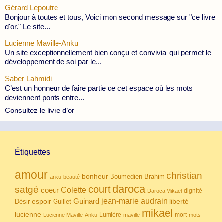
Gérard Lepoutre
Bonjour à toutes et tous, Voici mon second message sur "ce livre
d'or." Le site...
Lucienne Maville-Anku
Un site exceptionnellement bien conçu et convivial qui permet le
développement de soi par le...
Saber Lahmidi
C’est un honneur de faire partie de cet espace où les mots
deviennent ponts entre...
Consultez le livre d’or
Étiquettes
amour
christian
bonheur
Boumedien
Brahim
anku
beauté
daroca
court
satgé
coeur
Colette
dignité
Daroca Mikael
Guinard
jean-marie audrain
espoir
Guillet
liberté
Désir
mikael
lucienne
Lumière
mort
Lucienne Maville-Anku
maville
mots