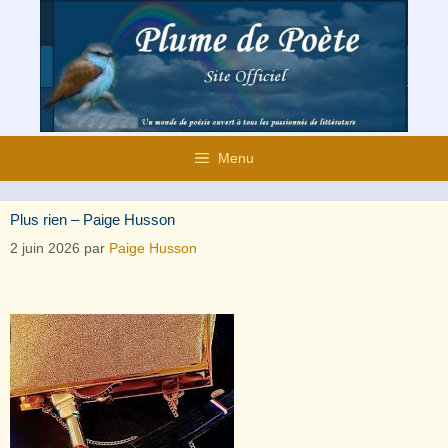
Aller
au
contenu
Menu
Plus rien – Paige Husson
2 juin 2026
par
Paige Husson