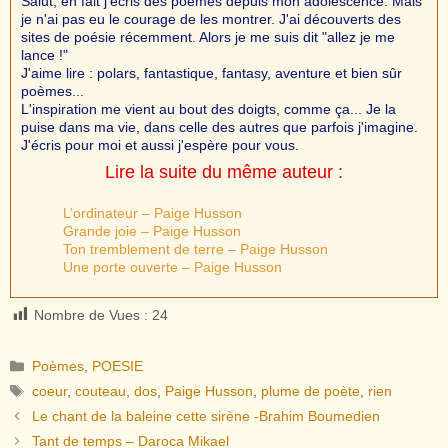
Salut, en fait j'écris des poèmes depuis mon adolescence. Mais
je n'ai pas eu le courage de les montrer. J'ai découverts des
sites de poésie récemment. Alors je me suis dit "allez je me
lance !"
J'aime lire : polars, fantastique, fantasy, aventure et bien sûr
poèmes...
L'inspiration me vient au bout des doigts, comme ça... Je la
puise dans ma vie, dans celle des autres que parfois j'imagine.
J'écris pour moi et aussi j'espère pour vous.
Lire la suite du même auteur :
L’ordinateur – Paige Husson
Grande joie – Paige Husson
Ton tremblement de terre – Paige Husson
Une porte ouverte – Paige Husson
Nombre de Vues :
24
Catégories
Poèmes
,
POESIE
Étiquettes
coeur
,
couteau
,
dos
,
Paige Husson
,
plume de poète
,
rien
Le chant de la baleine cette sirène -Brahim Boumedien
Tant de temps – Daroca Mikael