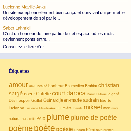
Lucienne Maville-Anku
Un site exceptionnellement bien conçu et convivial qui permet le
développement de soi par le...
Saber Lahmidi
C’est un honneur de faire partie de cet espace où les mots
deviennent ponts entre...
Consultez le livre d’or
Étiquettes
amour
christian
bonheur
Boumedien
Brahim
anku
beauté
daroca
court
satgé
coeur
Colette
dignité
Daroca Mikael
Guinard
jean-marie audrain
espoir
Guillet
liberté
Désir
mikael
lucienne
Lumière
mort
Lucienne Maville-Anku
maville
mots
plume
plume de poète
nuit
PAIX
nature.
odile
poète
poème
poésie
Rémi
Regard
rêve
silence