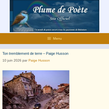
Aller
au
contenu
Menu
Ton tremblement de terre – Paige Husson
10 juin 2026
par
Paige Husson