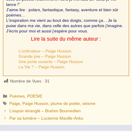
lance !"
J'aime lire : polars, fantastique, fantasy, aventure et bien sûr
poèmes...
L'inspiration me vient au bout des doigts, comme ça... Je la
puise dans ma vie, dans celle des autres que parfois j'imagine.
J'écris pour moi et aussi j'espère pour vous.
Lire la suite du même auteur :
L’ordinateur – Paige Husson
Grande joie – Paige Husson
Une porte ouverte – Paige Husson
La Vie ? – Paige Husson
Nombre de Vues :
31
Catégories
Poèmes
,
POESIE
Étiquettes
Paige
,
Paige Husson
,
plume de poète
,
séisme
L’espoir étranglé – Brahim Boumedien
Par sa lumière – Lucienne Maville-Anku