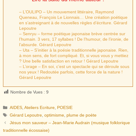
– L’OULIPO – Un mouvement littéraire, Raymond
Queneau, François Le Lionnais… Une création poétique
en s’astreignant à de nouvelles règles d’écriture. Gérard
Lepoutre
– Senryu – forme poétique japonaise brève centrée sur
l’humain. 3 vers, 17 syllabes ! De l’humour, de l’ironie, de
l’absurde. Gérard Lepoutre
– Uta – S’initier à la poésie traditionnelle japonaise. Rien,
à mon sens, de fort compliqué. Et, si vous vous y mettiez
? Une belle satisfaction en retour ! Gérard Lepoutre
– L’orage – En soi, c’est un spectacle qui se déroule sous
nos yeux ! Redoutée parfois, cette force de la nature !
Gérard Lepoutre
Nombre de Vues :
9
Catégories
AIDES
,
Ateliers Ecriture
,
POESIE
Étiquettes
Gérard Lepoutre
,
optimisme
,
plume de poète
Jésus mon sauveur – Jean-Marie Audrain (musique folklorique
traditionnelle écossaise)