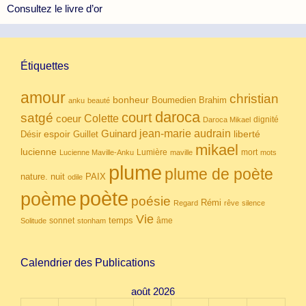
Consultez le livre d’or
Étiquettes
amour
christian
bonheur
Boumedien
Brahim
anku
beauté
daroca
court
satgé
coeur
Colette
dignité
Daroca Mikael
Guinard
jean-marie audrain
espoir
Guillet
liberté
Désir
mikael
lucienne
Lumière
mort
Lucienne Maville-Anku
maville
mots
plume
plume de poète
nuit
PAIX
nature.
odile
poète
poème
poésie
Rémi
Regard
rêve
silence
Vie
temps
sonnet
âme
Solitude
stonham
Calendrier des Publications
août 2026