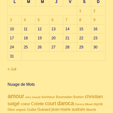
L
M
M
J
V
S
D
1
2
3
4
5
6
7
8
9
10
11
12
13
14
15
16
17
18
19
20
21
22
23
24
25
26
27
28
29
30
31
« Juil
Nuage de Mots
amour
christian
bonheur
Boumedien
Brahim
anku
beauté
daroca
court
satgé
coeur
Colette
dignité
Daroca Mikael
Guinard
jean-marie audrain
espoir
Guillet
liberté
Désir