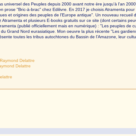
as universel des Peuples depuis 2000 avant notre ère jusqu'à l'an 2000
n prose "Bric-à-brac" chez Edilivre. En 2017 je choisis Atramenta pou
ngues et origines des peuples de l'Europe antique". Un nouveau recueil 
ramenta et plusieurs E-books gratuits sur ce site (dont certains peu
tramenta (publié officiellement mais en numérique) : "Les peuples de cu
es du Grand Nord eurasiatique. Mon oeuvre la plus récente "Les gardien
ésente toutes les tribus autochtones du Bassin de l'Amazone, leur cultu
 Raymond Delattre
aymond Delattre
lattre