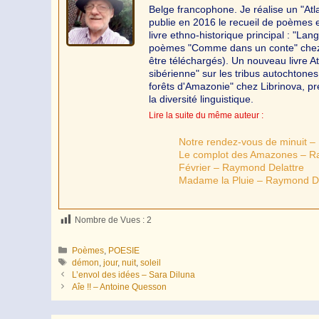
Belge francophone. Je réalise un "Atl
publie en 2016 le recueil de poèmes e
livre ethno-historique principal : "La
poèmes "Comme dans un conte" chez At
être téléchargés). Un nouveau livre A
sibérienne" sur les tribus autochton
forêts d'Amazonie" chez Librinova, pr
la diversité linguistique.
Lire la suite du même auteur :
Notre rendez-vous de minuit –
Le complot des Amazones – R
Février – Raymond Delattre
Madame la Pluie – Raymond De
Nombre de Vues :
2
Catégories
Poèmes
,
POESIE
Étiquettes
démon
,
jour
,
nuit
,
soleil
L’envol des idées – Sara Diluna
Aîe !! – Antoine Quesson