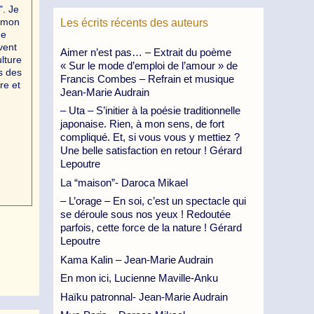
". Je
r mon
Les écrits récents des auteurs
de
vent
Aimer n’est pas… – Extrait du poème
lture
« Sur le mode d’emploi de l’amour » de
s des
Francis Combes – Refrain et musique
re et
Jean-Marie Audrain
– Uta – S’initier à la poésie traditionnelle
japonaise. Rien, à mon sens, de fort
compliqué. Et, si vous vous y mettiez ?
Une belle satisfaction en retour ! Gérard
Lepoutre
La “maison”- Daroca Mikael
– L’orage – En soi, c’est un spectacle qui
se déroule sous nos yeux ! Redoutée
parfois, cette force de la nature ! Gérard
Lepoutre
Kama Kalin – Jean-Marie Audrain
En mon ici, Lucienne Maville-Anku
Haïku patronnal- Jean-Marie Audrain