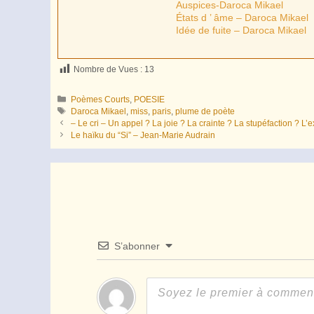
Auspices-Daroca Mikael
États d ’ âme – Daroca Mikael
Idée de fuite – Daroca Mikael
Nombre de Vues :
13
Catégories
Poèmes Courts
,
POESIE
Étiquettes
Daroca Mikael
,
miss
,
paris
,
plume de poète
– Le cri – Un appel ? La joie ? La crainte ? La stupéfaction ? 
Le haïku du “Si” – Jean-Marie Audrain
S’abonner