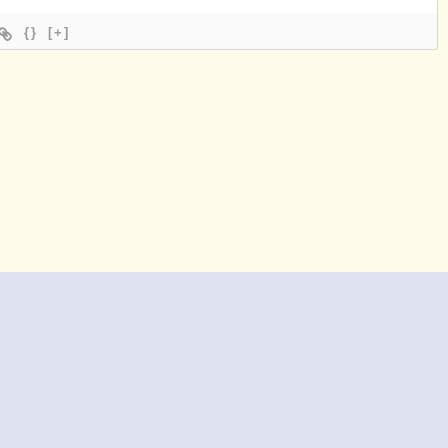
{}
[+]