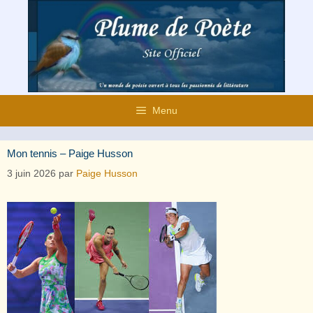
Aller
au
contenu
Menu
Mon tennis – Paige Husson
3 juin 2026
par
Paige Husson