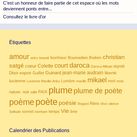
C’est un honneur de faire partie de cet espace où les mots
deviennent ponts entre...
Consultez le livre d’or
Étiquettes
amour
christian
bonheur
Boumedien
Brahim
anku
beauté
daroca
court
satgé
coeur
Colette
dignité
Daroca Mikael
Guinard
jean-marie audrain
espoir
Guillet
liberté
Désir
mikael
lucienne
Lumière
mort
Lucienne Maville-Anku
maville
mots
plume
plume de poète
nuit
PAIX
nature.
odile
poète
poème
poésie
Rémi
Regard
rêve
silence
Vie
temps
sonnet
âme
Solitude
stonham
Calendrier des Publications