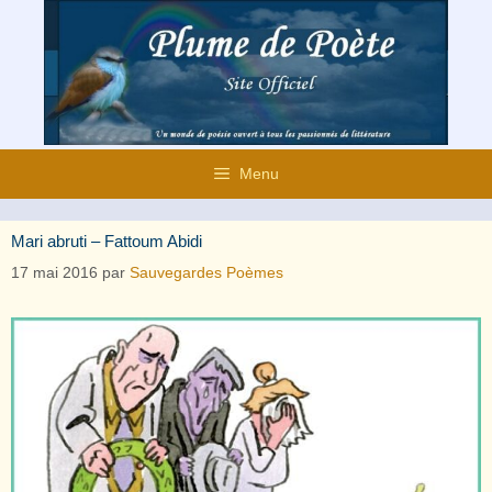
Aller
au
contenu
Menu
Mari abruti – Fattoum Abidi
17 mai 2016
par
Sauvegardes Poèmes