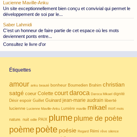
Lucienne Maville-Anku
Un site exceptionnellement bien conçu et convivial qui permet le
développement de soi par le...
Saber Lahmidi
C’est un honneur de faire partie de cet espace où les mots
deviennent ponts entre...
Consultez le livre d’or
Étiquettes
amour
christian
bonheur
Boumedien
Brahim
anku
beauté
daroca
court
satgé
coeur
Colette
dignité
Daroca Mikael
Guinard
jean-marie audrain
espoir
Guillet
liberté
Désir
mikael
lucienne
Lumière
mort
Lucienne Maville-Anku
maville
mots
plume
plume de poète
nuit
PAIX
nature.
odile
poète
poème
poésie
Rémi
Regard
rêve
silence