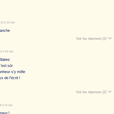
 10 h 16 min
Blanche
Voir les réponses
(2)
0 h 04 min
llabes
c’est sûr
nheur s’y mêle
 de l’écrit !
Voir les réponses
(2)
8 h 24 min
ravo !