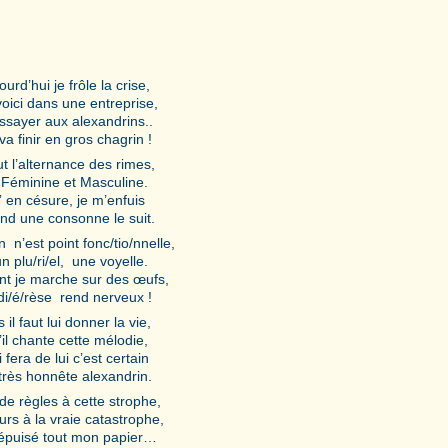
ourd’hui je frôle la crise,
oici dans une entreprise,
ssayer aux alexandrins..
va finir en gros chagrin !
aut l’alternance des rimes,
 Féminine et Masculine.
” en césure, je m’enfuis
d une consonne le suit.
n n’est point fonc/tio/nnelle,
n plu/ri/el, une voyelle.
t je marche sur des œufs,
di/é/rèse rend nerveux !
 il faut lui donner la vie,
il chante cette mélodie,
 fera de lui c’est certain
très honnête alexandrin.
de règles à cette strophe,
urs à la vraie catastrophe,
 épuisé tout mon papier…