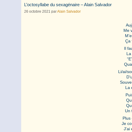
L’octosyllabe du sexagénaire – Alain Salvador
26 octobre 2021
par
Alain Salvador
Auj
Me v
M’e
Ça 
Il f
La
“E
Quan
Li/ai/so
D’u
Souven
La 
Puis
Qu’
Qui
Un 
Plus 
Je co
J’ai