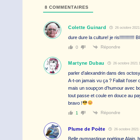
8
COMMENTAIRES
Colette Guinard
26 octobre 2021
dure dure la culture! je ris!!!!!!!!!!!! 
Répondre
0
Martyne Dubau
26 octobre 2021 1
parler d’alexandrin dans des octosy
A-t-on jamais vu ça ? Fallait l’oser 
mais un soupçon d’humour avec bo
tout passe et coule en douce au pays
bravo !
Répondre
1
Plume de Poète
26 octobre 2021 
Belle gymnastique poétique Alain, b