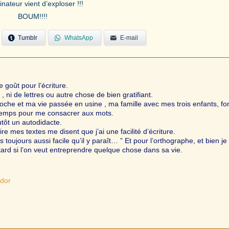
dinateur vient d’exploser !!!
BOUM!!!!
Tumblr
WhatsApp
E-mail
e goût pour l’écriture.
 ni de lettres ou autre chose de bien gratifiant.
che et ma vie passée en usine , ma famille avec mes trois enfants, fo
u temps pour me consacrer aux mots.
utôt un autodidacte.
re mes textes me disent que j’ai une facilité d’écriture.
s toujours aussi facile qu’il y paraît… ” Et pour l’orthographe, et bien je
 tard si l’on veut entreprendre quelque chose dans sa vie.
ador