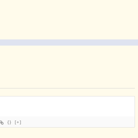
{}
[+]