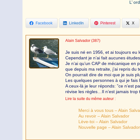
L’ or
Facebook
LinkedIn
Pinterest
X
Alain Salvador
(387)
Je suis né en 1956, et ai toujours eu l
Cependant je n’ai fait aucunes études ,
Je n’ai qu’un CAP de mécanique en po
que depuis ma retraite, j’ai repris d
On pourrait dire de moi que je suis pl
Les quelques personnes à qui je fais li
A ceux-là je leur réponds: ”ce n’est pa
révise les règles…Il n’est jamais trop
Lire la suite du même auteur :
Merci à vous tous – Alain Salv
Au revoir – Alain Salvador
Lève-toi – Alain Salvador
Nouvelle page – Alain Salvador