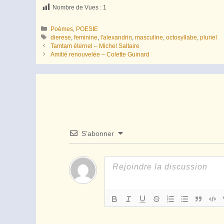
Nombre de Vues :
1
Catégories
Poèmes
,
POESIE
Étiquettes
dierese
,
feminine
,
l'alexandrin
,
masculine
,
octosyllabe
,
pluriel
Tamtam éternel – Michel Saltaire
Amitié renouvelée – Colette Guinard
S’abonner