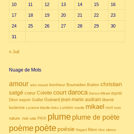
10
11
12
13
14
15
16
17
18
19
20
21
22
23
24
25
26
27
28
29
30
31
« Juil
Nuage de Mots
amour
christian
bonheur
Boumedien
Brahim
anku
beauté
daroca
court
satgé
coeur
Colette
dignité
Daroca Mikael
Guinard
jean-marie audrain
espoir
Guillet
liberté
Désir
mikael
lucienne
Lumière
mort
Lucienne Maville-Anku
maville
mots
plume
plume de poète
nuit
PAIX
nature.
odile
poète
poème
poésie
Rémi
Regard
rêve
silence