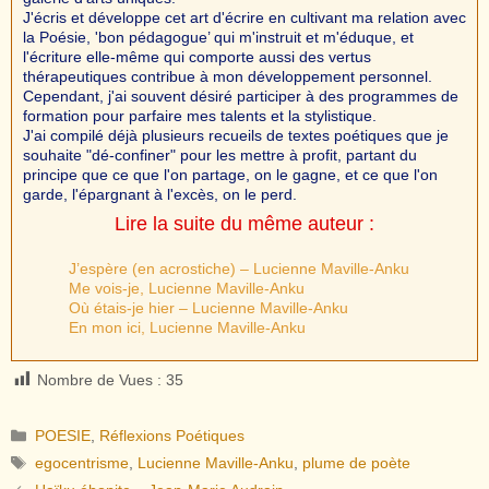
J'écris et développe cet art d'écrire en cultivant ma relation avec
la Poésie, 'bon pédagogue’ qui m'instruit et m'éduque, et
l'écriture elle-même qui comporte aussi des vertus
thérapeutiques contribue à mon développement personnel.
Cependant, j'ai souvent désiré participer à des programmes de
formation pour parfaire mes talents et la stylistique.
J'ai compilé déjà plusieurs recueils de textes poétiques que je
souhaite "dé-confiner" pour les mettre à profit, partant du
principe que ce que l'on partage, on le gagne, et ce que l'on
garde, l'épargnant à l'excès, on le perd.
Lire la suite du même auteur :
J’espère (en acrostiche) – Lucienne Maville-Anku
Me vois-je, Lucienne Maville-Anku
Où étais-je hier – Lucienne Maville-Anku
En mon ici, Lucienne Maville-Anku
Nombre de Vues :
35
Catégories
POESIE
,
Réflexions Poétiques
Étiquettes
egocentrisme
,
Lucienne Maville-Anku
,
plume de poète