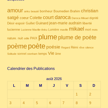
amour
christian
bonheur
Boumedien
Brahim
anku
beauté
daroca
court
satgé
coeur
Colette
dignité
Daroca Mikael
Guinard
jean-marie audrain
espoir
Guillet
liberté
Désir
mikael
lucienne
Lumière
mort
Lucienne Maville-Anku
maville
mots
plume
plume de poète
nuit
PAIX
nature.
odile
poète
poème
poésie
Rémi
Regard
rêve
silence
Vie
temps
sonnet
âme
Solitude
stonham
Calendrier des Publications
août 2026
L
M
M
J
V
S
D
1
2
3
4
5
6
7
8
9