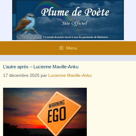
Aller
au
contenu
Menu
L’autre après – Lucienne Maville-Anku
17 décembre 2025
par
Lucienne Maville-Anku