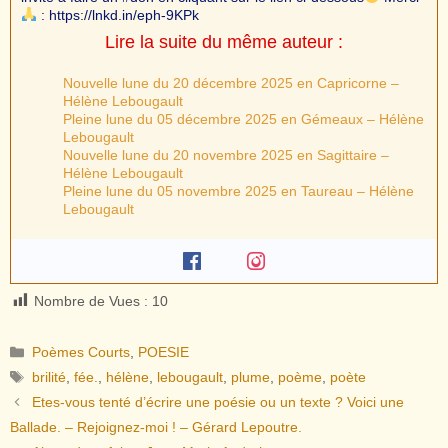
: https://lnkd.in/eph-9KPk
Lire la suite du même auteur :
Nouvelle lune du 20 décembre 2025 en Capricorne –
Hélène Lebougault
Pleine lune du 05 décembre 2025 en Gémeaux – Hélène
Lebougault
Nouvelle lune du 20 novembre 2025 en Sagittaire –
Hélène Lebougault
Pleine lune du 05 novembre 2025 en Taureau – Hélène
Lebougault
Nombre de Vues :
10
Catégories
Poèmes Courts
,
POESIE
Étiquettes
brilité
,
fée.
,
hélène
,
lebougault
,
plume
,
poème
,
poète
Etes-vous tenté d’écrire une poésie ou un texte ? Voici une
Ballade. – Rejoignez-moi ! – Gérard Lepoutre.