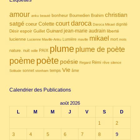
amour
christian
bonheur
Boumedien
Brahim
anku
beauté
daroca
court
satgé
coeur
Colette
dignité
Daroca Mikael
Guinard
jean-marie audrain
espoir
Guillet
liberté
Désir
mikael
lucienne
Lumière
mort
Lucienne Maville-Anku
maville
mots
plume
plume de poète
nuit
PAIX
nature.
odile
poète
poème
poésie
Rémi
Regard
rêve
silence
Vie
temps
sonnet
âme
Solitude
stonham
Calendrier des Publications
août 2026
L
M
M
J
V
S
D
1
2
3
4
5
6
7
8
9