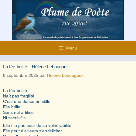
Aller
au
contenu
Menu
La fée-brilité – Hélène Lebougault
8 septembre 2025
par
Hélène Lebougault
La fée-brilité
Naît pas fragilité
C’est une douce brindille
Elle brille
Sans nul artifice
Ni sacré-fils
Elle n’a pas peur de sa vulnérabilité
Elle peut d’ailleurs s’en féliciter