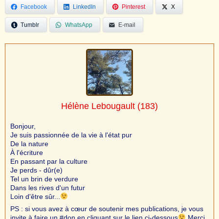
Facebook
LinkedIn
Pinterest
X
Tumblr
WhatsApp
E-mail
Hélène Lebougault
(183)
Bonjour,
Je suis passionnée de la vie à l'état pur
De la nature
À l'écriture
En passant par la culture
Je perds - dûr(e)
Tel un brin de verdure
Dans les rives d'un futur
Loin d'être sûr...
PS : si vous avez à cœur de soutenir mes publications, je vous
invite à faire un #don en cliquant sur le lien ci-dessous
Merci