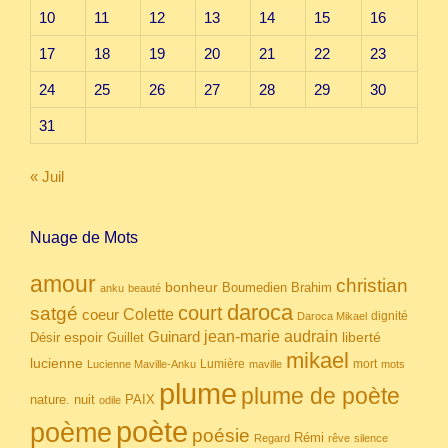
10
11
12
13
14
15
16
17
18
19
20
21
22
23
24
25
26
27
28
29
30
31
« Juil
Nuage de Mots
amour
christian
bonheur
Boumedien
Brahim
anku
beauté
daroca
court
satgé
coeur
Colette
dignité
Daroca Mikael
Guinard
jean-marie audrain
espoir
Guillet
liberté
Désir
mikael
lucienne
Lumière
mort
Lucienne Maville-Anku
maville
mots
plume
plume de poète
nuit
PAIX
nature.
odile
poète
poème
poésie
Rémi
Regard
rêve
silence