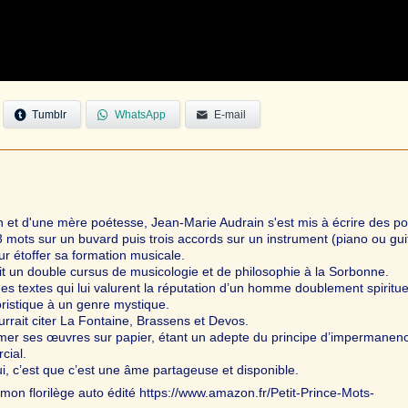
Tumblr
WhatsApp
E-mail
 et d'une mère poétesse, Jean-Marie Audrain s'est mis à écrire des 
3 mots sur un buvard puis trois accords sur un instrument (piano ou gui
ur étoffer sa formation musicale.
uit un double cursus de musicologie et de philosophie à la Sorbonne.
des textes qui lui valurent la réputation d’un homme doublement spiritue
ristique à un genre mystique.
urrait citer La Fontaine, Brassens et Devos.
imer ses œuvres sur papier, étant un adepte du principe d’impermanenc
cial.
i, c’est que c’est une âme partageuse et disponible.
mon florilège auto édité https://www.amazon.fr/Petit-Prince-Mots-