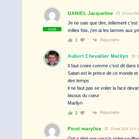
DANIEL Jacqueline
23 mai 2026
Je ne sais que dire, tellement c’est 
Invité
milles fois, j’en ai les larmes aux 
Répondre
1
Aubert Chevallier Marilyn
2
Il faut croire comme c’est dit dans 
Satan est le prince de ce monde et 
des temps
il ne faut pas se voiler la face de
bisous du cœur
Marilyn
Répondre
2
Picot marylise
23 mai 2026 14 h 1
Ont a déjà,nos soucis,notre souffran