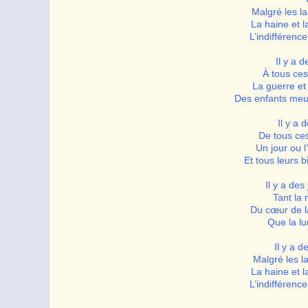
Malgré les l
La haine et l
L’indifférenc
Il y a d
À tous ces
La guerre et
Des enfants meur
Il y a 
De tous ces
Un jour ou l
Et tous leurs 
Il y a des
Tant la 
Du cœur de la
Que la lu
Il y a d
Malgré les l
La haine et l
L’indifférenc