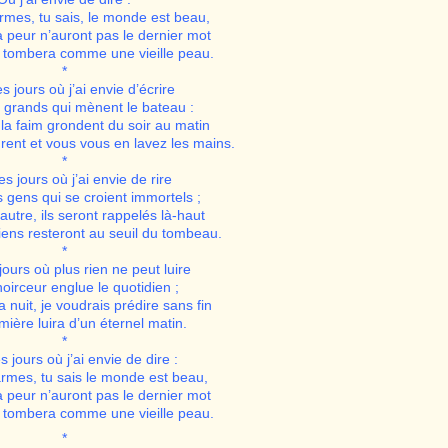
armes, tu sais, le monde est beau,
a peur n’auront pas le dernier mot
e tombera comme une vieille peau.
*
es jours où j’ai envie d’écrire
 grands qui mènent le bateau :
 la faim grondent du soir au matin
ent et vous vous en lavez les mains.
*
des jours où j’ai envie de rire
 gens qui se croient immortels ;
’autre, ils seront rappelés là-haut
biens resteront au seuil du tombeau.
*
 jours où plus rien ne peut luire
noirceur englue le quotidien ;
 nuit, je voudrais prédire sans fin
mière luira d’un éternel matin.
*
es jours où j’ai envie de dire :
armes, tu sais le monde est beau,
a peur n’auront pas le dernier mot
e tombera comme une vieille peau.
*