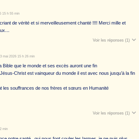
 15 h 55 min
criant de vérité et si merveilleusement chanté !!!! Merci mille et
yeux…
Voir les réponses
(1)
3 mai 2026 15 h 26 min
la Bible que le monde et ses excès auront une fin
Jésus-Christ est vainqueur du monde il est avec nous jusqu’à la fin
vant les souffrances de nos frères et sœurs en Humanité
Voir les réponses
(1)
2 min
ce notre santé , qui nous font couler les larmes ,je ne puis plus