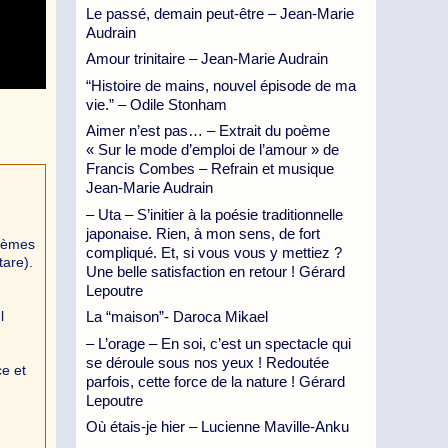
Le passé, demain peut-être – Jean-Marie
Audrain
Amour trinitaire – Jean-Marie Audrain
“Histoire de mains, nouvel épisode de ma
vie.” – Odile Stonham
Aimer n’est pas… – Extrait du poème
« Sur le mode d’emploi de l’amour » de
Francis Combes – Refrain et musique
Jean-Marie Audrain
– Uta – S’initier à la poésie traditionnelle
japonaise. Rien, à mon sens, de fort
poèmes
compliqué. Et, si vous vous y mettiez ?
tare).
Une belle satisfaction en retour ! Gérard
Lepoutre
l
La “maison”- Daroca Mikael
– L’orage – En soi, c’est un spectacle qui
se déroule sous nos yeux ! Redoutée
e et
parfois, cette force de la nature ! Gérard
Lepoutre
Où étais-je hier – Lucienne Maville-Anku