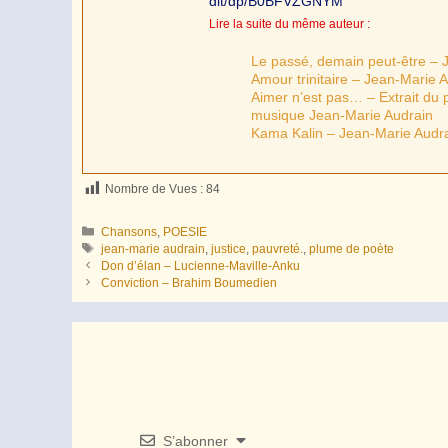
dit/dp/B0BFVZGNYM
Lire la suite du même auteur :
Le passé, demain peut-être – 
Amour trinitaire – Jean-Marie 
Aimer n’est pas… – Extrait du
musique Jean-Marie Audrain
Kama Kalin – Jean-Marie Audr
Nombre de Vues :
84
Catégories
Chansons
,
POESIE
Étiquettes
jean-marie audrain
,
justice
,
pauvreté.
,
plume de poète
Don d’élan – Lucienne-Maville-Anku
Conviction – Brahim Boumedien
S’abonner