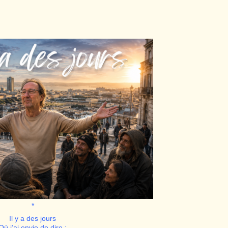
*
Il y a des jours
Où j’ai envie de dire :