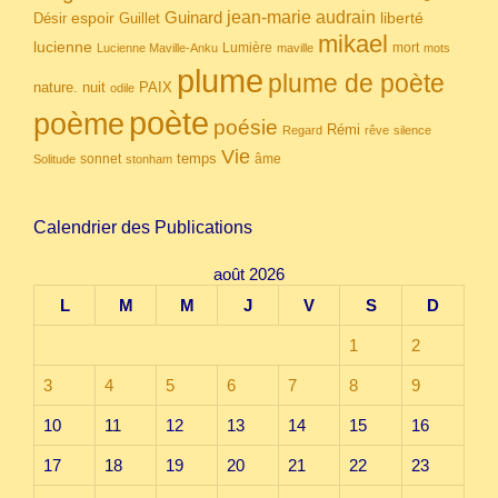
Guinard
jean-marie audrain
espoir
Guillet
liberté
Désir
mikael
lucienne
Lumière
mort
Lucienne Maville-Anku
maville
mots
plume
plume de poète
nuit
PAIX
nature.
odile
poète
poème
poésie
Rémi
Regard
rêve
silence
Vie
temps
sonnet
âme
Solitude
stonham
Calendrier des Publications
août 2026
L
M
M
J
V
S
D
1
2
3
4
5
6
7
8
9
10
11
12
13
14
15
16
17
18
19
20
21
22
23