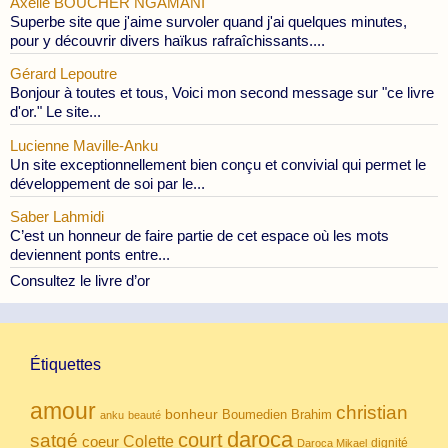
Axelle BOUCHER NGAMANI
Superbe site que j'aime survoler quand j'ai quelques minutes,
pour y découvrir divers haïkus rafraîchissants....
Gérard Lepoutre
Bonjour à toutes et tous, Voici mon second message sur "ce livre
d'or." Le site...
Lucienne Maville-Anku
Un site exceptionnellement bien conçu et convivial qui permet le
développement de soi par le...
Saber Lahmidi
C’est un honneur de faire partie de cet espace où les mots
deviennent ponts entre...
Consultez le livre d’or
Étiquettes
amour
christian
bonheur
Boumedien
Brahim
anku
beauté
daroca
court
satgé
coeur
Colette
dignité
Daroca Mikael