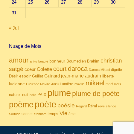
24
25
26
27
28
29
30
31
« Juil
Nuage de Mots
amour
christian
bonheur
Boumedien
Brahim
anku
beauté
daroca
court
satgé
coeur
Colette
dignité
Daroca Mikael
Guinard
jean-marie audrain
espoir
Guillet
liberté
Désir
mikael
lucienne
Lumière
mort
Lucienne Maville-Anku
maville
mots
plume
plume de poète
nuit
PAIX
nature.
odile
poète
poème
poésie
Rémi
Regard
rêve
silence
Vie
temps
sonnet
âme
Solitude
stonham