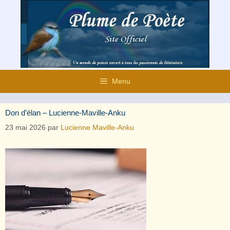
Aller
au
contenu
Menu
Don d’élan – Lucienne-Maville-Anku
23 mai 2026
par
Lucienne Maville-Anku