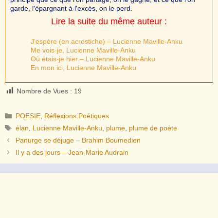
garde, l'épargnant à l'excès, on le perd.
Lire la suite du même auteur :
J’espère (en acrostiche) – Lucienne Maville-Anku
Me vois-je, Lucienne Maville-Anku
Où étais-je hier – Lucienne Maville-Anku
En mon ici, Lucienne Maville-Anku
Nombre de Vues :
19
Catégories
POESIE
,
Réflexions Poétiques
Étiquettes
élan
,
Lucienne Maville-Anku
,
plume
,
plume de poète
Panurge se déjuge – Brahim Boumedien
Il y a des jours – Jean-Marie Audrain