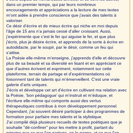
dans un premier temps, qui par leurs nombreux
encouragements et appréciations a la lecture de mes textes
m'ont aidée à prendre conscience que j'avais des talents à
valoriser.
Ce désir d'écrire et de mieux écrire qui niche en moi depuis
l'âge de 15 ans n'a jamais cessé d'aller croissant. Aussi,
j’expérimente que c'est le fer qui aiguise le fer, et que plus
j'écris, plus je désire écrire, et apprends de la sorte à écrire en
autodidacte, par le soupir, par le désir, comme un feu qui
s'attise.
La Poésie elle-même m'enseigne, j'apprends d'elle et découvre
plus de sa beauté et sa diversité en lisant et en appréciant ce
que d'autres écrivent et expriment, notamment sur cette
plateforme, terrain de partage et d'expérimentations où
foisonnent tant de talents qui m'émerveillent. C'est une vraie
galerie d'arts uniques.
J'écris et développe cet art d'écrire en cultivant ma relation avec
la Poésie, 'bon pédagogue’ qui m'instruit et m'éduque, et
l'écriture elle-même qui comporte aussi des vertus
thérapeutiques contribue à mon développement personnel.
Cependant, j'ai souvent désiré participer à des programmes de
formation pour parfaire mes talents et la stylistique.
J'ai compilé déjà plusieurs recueils de textes poétiques que je
souhaite "dé-confiner" pour les mettre à profit, partant du
principe que ce que l'on partage, on le gagne, et ce que l'on