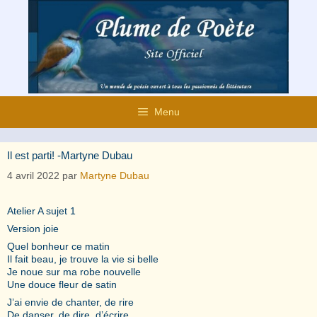
Aller
au
contenu
Menu
Il est parti! -Martyne Dubau
4 avril 2022
par
Martyne Dubau
Atelier A sujet 1
Version joie
Quel bonheur ce matin
Il fait beau, je trouve la vie si belle
Je noue sur ma robe nouvelle
Une douce fleur de satin
J’ai envie de chanter, de rire
De danser, de dire, d’écrire