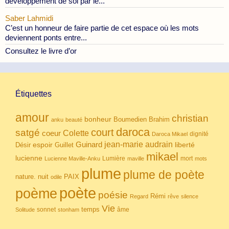
développement de soi par le...
Saber Lahmidi
C’est un honneur de faire partie de cet espace où les mots
deviennent ponts entre...
Consultez le livre d’or
Étiquettes
amour
christian
bonheur
Boumedien
Brahim
anku
beauté
daroca
court
satgé
coeur
Colette
dignité
Daroca Mikael
Guinard
jean-marie audrain
espoir
Guillet
liberté
Désir
mikael
lucienne
Lumière
mort
Lucienne Maville-Anku
maville
mots
plume
plume de poète
nuit
PAIX
nature.
odile
poète
poème
poésie
Rémi
Regard
rêve
silence
Vie
temps
sonnet
âme
Solitude
stonham