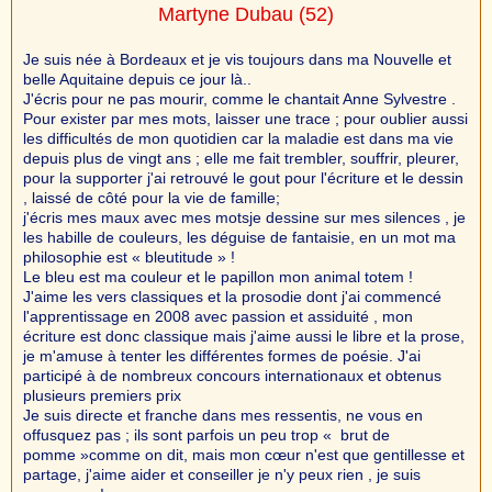
Martyne Dubau
(52)
Je suis née à Bordeaux et je vis toujours dans ma Nouvelle et
belle Aquitaine depuis ce jour là..
J'écris pour ne pas mourir, comme le chantait Anne Sylvestre .
Pour exister par mes mots, laisser une trace ; pour oublier aussi
les difficultés de mon quotidien car la maladie est dans ma vie
depuis plus de vingt ans ; elle me fait trembler, souffrir, pleurer,
pour la supporter j'ai retrouvé le gout pour l'écriture et le dessin
, laissé de côté pour la vie de famille;
j'écris mes maux avec mes motsje dessine sur mes silences , je
les habille de couleurs, les déguise de fantaisie, en un mot ma
philosophie est « bleutitude » !
Le bleu est ma couleur et le papillon mon animal totem !
J'aime les vers classiques et la prosodie dont j'ai commencé
l'apprentissage en 2008 avec passion et assiduité , mon
écriture est donc classique mais j'aime aussi le libre et la prose,
je m'amuse à tenter les différentes formes de poésie. J'ai
participé à de nombreux concours internationaux et obtenus
plusieurs premiers prix
Je suis directe et franche dans mes ressentis, ne vous en
offusquez pas ; ils sont parfois un peu trop « brut de
pomme »comme on dit, mais mon cœur n'est que gentillesse et
partage, j'aime aider et conseiller je n'y peux rien , je suis