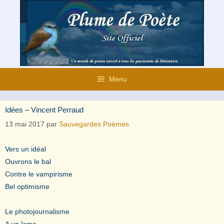
Aller
au
contenu
Menu
Idées – Vincent Perraud
13 mai 2017
par
Sauvegardes Poèmes
Vers un idéal
Ouvrons le bal
Contre le vampirisme
Bel optimisme
Le photojournalisme
A un îsme