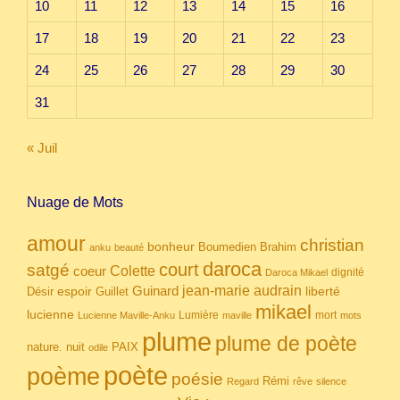
10
11
12
13
14
15
16
17
18
19
20
21
22
23
24
25
26
27
28
29
30
31
« Juil
Nuage de Mots
amour
christian
bonheur
Boumedien
Brahim
anku
beauté
daroca
court
satgé
coeur
Colette
dignité
Daroca Mikael
Guinard
jean-marie audrain
espoir
Guillet
liberté
Désir
mikael
lucienne
Lumière
mort
Lucienne Maville-Anku
maville
mots
plume
plume de poète
nuit
PAIX
nature.
odile
poète
poème
poésie
Rémi
Regard
rêve
silence