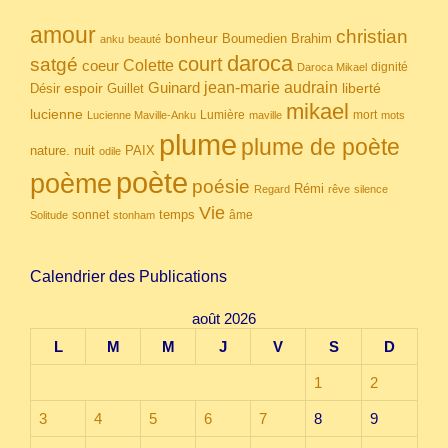
amour
christian
bonheur
Boumedien
Brahim
anku
beauté
daroca
court
satgé
coeur
Colette
dignité
Daroca Mikael
Guinard
jean-marie audrain
espoir
Guillet
liberté
Désir
mikael
lucienne
Lumière
mort
Lucienne Maville-Anku
maville
mots
plume
plume de poète
nuit
PAIX
nature.
odile
poète
poème
poésie
Rémi
Regard
rêve
silence
Vie
temps
sonnet
âme
Solitude
stonham
Calendrier des Publications
août 2026
L
M
M
J
V
S
D
1
2
3
4
5
6
7
8
9