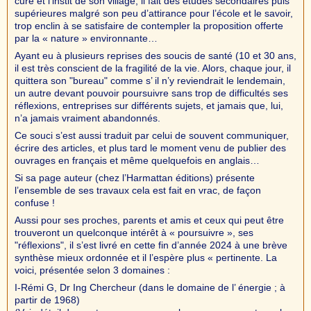
curé et l’instit de son village, il fait des études secondaires puis
supérieures malgré son peu d’attirance pour l’école et le savoir,
trop enclin à se satisfaire de contempler la proposition offerte
par la « nature » environnante…
Ayant eu à plusieurs reprises des soucis de santé (10 et 30 ans,
il est très conscient de la fragilité de la vie. Alors, chaque jour, il
quittera son "bureau" comme s’ il n’y reviendrait le lendemain,
un autre devant pouvoir poursuivre sans trop de difficultés ses
réflexions, entreprises sur différents sujets, et jamais que, lui,
n’a jamais vraiment abandonnés.
Ce souci s’est aussi traduit par celui de souvent communiquer,
écrire des articles, et plus tard le moment venu de publier des
ouvrages en français et même quelquefois en anglais…
Si sa page auteur (chez l’Harmattan éditions) présente
l’ensemble de ses travaux cela est fait en vrac, de façon
confuse !
Aussi pour ses proches, parents et amis et ceux qui peut être
trouveront un quelconque intérêt à « poursuivre », ses
"réflexions", il s’est livré en cette fin d’année 2024 à une brève
synthèse mieux ordonnée et il l’espère plus « pertinente. La
voici, présentée selon 3 domaines :
I-Rémi G, Dr Ing Chercheur (dans le domaine de l’ énergie ; à
partir de 1968)