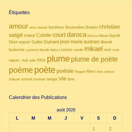
Étiquettes
amour
christian
bonheur
Boumedien
Brahim
anku
beauté
daroca
court
satgé
coeur
Colette
dignité
Daroca Mikael
Guinard
jean-marie audrain
espoir
Guillet
liberté
Désir
mikael
lucienne
Lumière
mort
Lucienne Maville-Anku
maville
mots
plume
plume de poète
nuit
PAIX
nature.
odile
poète
poème
poésie
Rémi
Regard
rêve
silence
Vie
temps
sonnet
âme
Solitude
stonham
Calendrier des Publications
août 2026
L
M
M
J
V
S
D
1
2