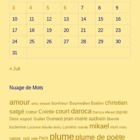
3
4
5
6
7
8
9
10
11
12
13
14
15
16
17
18
19
20
21
22
23
24
25
26
27
28
29
30
31
« Juil
Nuage de Mots
amour
christian
bonheur
Boumedien
Brahim
anku
beauté
daroca
court
satgé
coeur
Colette
dignité
Daroca Mikael
Guinard
jean-marie audrain
espoir
Guillet
liberté
Désir
mikael
lucienne
Lumière
mort
Lucienne Maville-Anku
maville
mots
plume
plume de poète
nuit
PAIX
nature.
odile