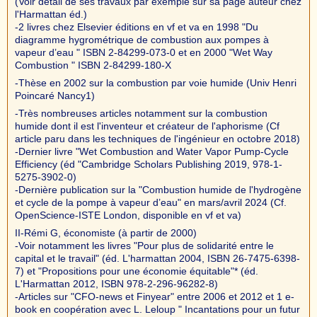
(Voir détail de ses travaux par exemple sur sa page auteur chez
l'Harmattan éd.)
-2 livres chez Elsevier éditions en vf et va en 1998 "Du
diagramme hygrométrique de combustion aux pompes à
vapeur d’eau " ISBN 2-84299-073-0 et en 2000 "Wet Way
Combustion " ISBN 2-84299-180-X
-Thèse en 2002 sur la combustion par voie humide (Univ Henri
Poincaré Nancy1)
-Très nombreuses articles notamment sur la combustion
humide dont il est l'inventeur et créateur de l'aphorisme (Cf
article paru dans les techniques de l'ingénieur en octobre 2018)
-Dernier livre "Wet Combustion and Water Vapor Pump-Cycle
Efficiency (éd "Cambridge Scholars Publishing 2019, 978-1-
5275-3902-0)
-Dernière publication sur la "Combustion humide de l'hydrogène
et cycle de la pompe à vapeur d’eau" en mars/avril 2024 (Cf.
OpenScience-ISTE London, disponible en vf et va)
II-Rémi G, économiste (à partir de 2000)
-Voir notamment les livres "Pour plus de solidarité entre le
capital et le travail" (éd. L'harmattan 2004, ISBN 26-7475-6398-
7) et "Propositions pour une économie équitable"* (éd.
L'Harmattan 2012, ISBN 978-2-296-96282-8)
-Articles sur "CFO-news et Finyear" entre 2006 et 2012 et 1 e-
book en coopération avec L. Leloup " Incantations pour un futur