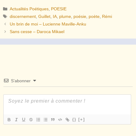
Catégories
Actualités Poétiques
,
POESIE
Étiquettes
discernement
,
Guillet
,
IA
,
plume
,
poésie
,
poète
,
Rémi
Un brin de moi – Lucienne Maville-Anku
Sans cesse – Daroca Mikael
S’abonner
{}
[+]