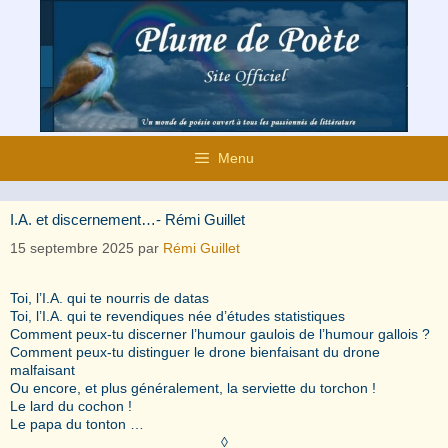
Aller
au
contenu
Menu
I.A. et discernement…- Rémi Guillet
15 septembre 2025
par
Rémi Guillet
Toi, l’I.A. qui te nourris de datas
Toi, l’I.A. qui te revendiques née d’études statistiques
Comment peux-tu discerner l’humour gaulois de l’humour gallois ?
Comment peux-tu distinguer le drone bienfaisant du drone
malfaisant
Ou encore, et plus généralement, la serviette du torchon !
Le lard du cochon !
Le papa du tonton …
◊