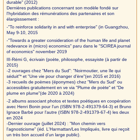
durable" (2012)
Dernières publications concernant son modèle fondé sur
l'hybridation des rémunérations des partenaires et son
élargisssement :
-"To reinforce solidarity in and with enterprise" (in Guangzhou,
May 9-10, 2015
-"Towards a greater consideration of the human life and planet
redevance in (micro) economics" paru dans le "SCIREA journal
of economics" november 2019
III-Rémi G, écrivain (poète, philosophe, essayiste (à partir de
2015)
-2 ouvrages chez "Mers du Sud": "Noirmoutier, une île qui
séduit"* et "Une vie pour changer d'ère"(en 2015 et 2016)
-3 recueils de poèmes (éponymes) chez "Mers du Sud" ou
accessibles gratuitement en ve via "Plume de poète" et "De
plume en plume"(de 2020 à 2024)
-2 albums associant photos et textes poétiques en coopération
avec Henri Bonin pour l'un (ISBN 978-2-491379-64-3) et Bruno
Ignace Barbé pour l'autre (ISBN 978-2-491379-67-4) les deux
en 2024
-Dernier ouvrage (juillet 2024) : "Mon chemin vers
l'agnosticisme" (éd. L'Harmattan/Les Impliqués, livre qui reçoit
un très bon accueil d’un large public).