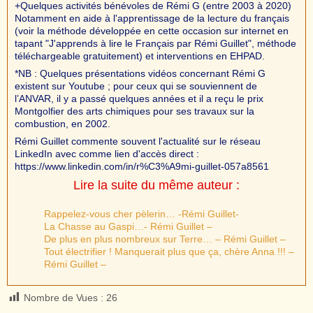
+Quelques activités bénévoles de Rémi G (entre 2003 à 2020)
Notamment en aide à l'apprentissage de la lecture du français
(voir la méthode développée en cette occasion sur internet en
tapant "J'apprends à lire le Français par Rémi Guillet", méthode
téléchargeable gratuitement) et interventions en EHPAD.
*NB : Quelques présentations vidéos concernant Rémi G
existent sur Youtube ; pour ceux qui se souviennent de
l’ANVAR, il y a passé quelques années et il a reçu le prix
Montgolfier des arts chimiques pour ses travaux sur la
combustion, en 2002.
Rémi Guillet commente souvent l'actualité sur le réseau
LinkedIn avec comme lien d'accès direct :
https://www.linkedin.com/in/r%C3%A9mi-guillet-057a8561
Lire la suite du même auteur :
Rappelez-vous cher pèlerin… -Rémi Guillet-
La Chasse au Gaspi…- Rémi Guillet –
De plus en plus nombreux sur Terre… – Rémi Guillet –
Tout électrifier ! Manquerait plus que ça, chère Anna !!! –
Rémi Guillet –
Nombre de Vues :
26