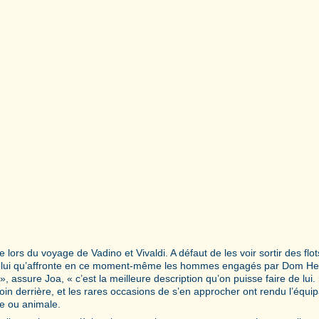
ors du voyage de Vadino et Vivaldi. A défaut de les voir sortir des flot
is celui qu’affronte en ce moment-même les hommes engagés par Dom He
, assure Joa, « c’est la meilleure description qu’on puisse faire de lui.
oin derrière, et les rares occasions de s’en approcher ont rendu l’équi
ne ou animale.