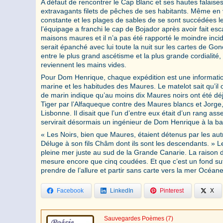
A défaut de rencontrer le Cap Blanc et ses hautes falaises, 
extravagants filets de pêches de ses habitants. Même en v
constante et les plages de sables de se sont succédées l
l’équipage a franchi le cap de Bojador après avoir fait 
maisons maures et il n’a pas été rapporté le moindre incid
serait épanché avec lui toute la nuit sur les cartes de Gon
entre le plus grand ascétisme et la plus grande cordialité,
reviennent les mains vides.
Pour Dom Henrique, chaque expédition est une information 
marine et les habitudes des Maures. Le matelot sait qu’il
de marin indique qu’au moins dix Maures noirs ont été déjà
Tiger par l’Alfaqueque contre des Maures blancs et Jorge, 
Lisbonne. Il disait que l’un d’entre eux était d’un rang asse
servirait désormais un ingénieur de Dom Henrique à la b
« Les Noirs, bien que Maures, étaient détenus par les aut
Déluge à son fils Châm dont ils sont les descendants. » 
pleine mer juste au sud de la Grande Canarie. La raison
mesure encore que cinq coudées. Et que c’est un fond suff
prendre de l’allure et partir sans carte vers la mer Océane
Facebook
LinkedIn
Pinterest
X
Sauvegardes Poèmes
(7)