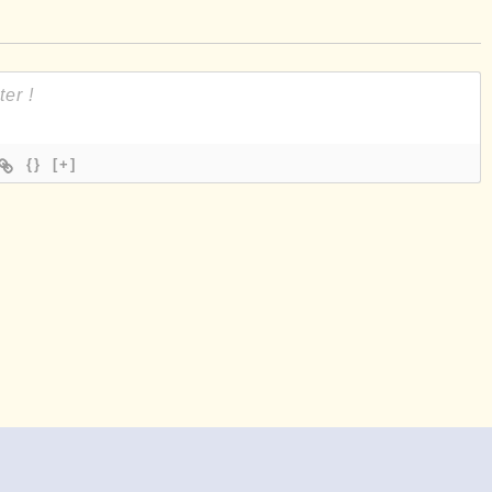
{}
[+]