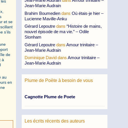
Jean-Marie Audrain
dans
Amour trinitaire –
 les
Jean-Marie Audrain
x,
Brahim Boumedien
dans
Où étais-je hier –
s
Lucienne Maville-Anku
r et se
Gérard Lepoutre
dans
“Histoire de mains,
scillant
nouvel épisode de ma vie.” – Odile
e s’ils
Stonham
aune
Gérard Lepoutre
dans
Amour trinitaire –
pport
Jean-Marie Audrain
île de
Dominique David
dans
Amour trinitaire –
t à
Jean-Marie Audrain
l
é au
Plume de Poète à besoin de vous
ours en
 ne
Cagnotte Plume de Poete
Les écrits récents des auteurs