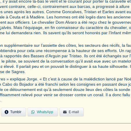
il y avait encore là-bas le vent et le courant pour porter la caravelle et
ent contraire, celle-ci, contrairement aux barcas, a progressé à allure
es unes après les autres. Comme Goncalves, Tristan et Earles avant eu
escale à Ceuta et à Madère. Les hommes ont été logés dans les ancienne
ent aux officiers. Le chevalier Dom Alvaro a été reçu chez le gouverneu
çalvès. Mais l’équipage, en fin connaisseur du caractère du chevalier, o
 ne lui demandera rien. Ils savent qu’ils seront honorés par l’Infant mêm
supplémentaire sur l’assiette des côtes, les secteurs des récifs, la f
 obtiendra pour cela une récompense à la hauteur de ses efforts. Un ra
 rapportés des Basses d’Arguin par Tristao. Ils ont été échangés sur l’
le pilote, se souvient de la conversation qu’il avait eue avec un matelo
z élevé. Il parlait peu et on pouvait le distinguer à sa haute silhouette. I
ase de Sagres.
res » explique Jorge. « Et c’est à cause de la malédiction lancé par No
Le Cabo do Bojador a été franchi selon les consignes en passant deux j
 de ce détournement est qu’à seulement douze lieux des côtes la sonde
isamment relevé pour venir se drosser contre un corail. Il a donc fallu
.
Tumblr
WhatsApp
E-mail