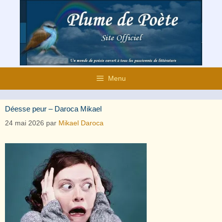
Aller
au
contenu
Menu
Déesse peur – Daroca Mikael
24 mai 2026
par
Mikael Daroca