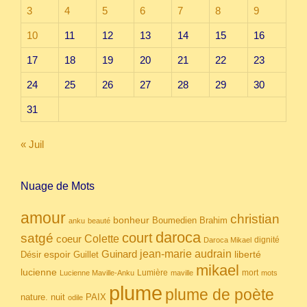
3
4
5
6
7
8
9
10
11
12
13
14
15
16
17
18
19
20
21
22
23
24
25
26
27
28
29
30
31
« Juil
Nuage de Mots
amour
christian
bonheur
Boumedien
Brahim
anku
beauté
daroca
court
satgé
coeur
Colette
dignité
Daroca Mikael
Guinard
jean-marie audrain
espoir
Guillet
liberté
Désir
mikael
lucienne
Lumière
mort
Lucienne Maville-Anku
maville
mots
plume
plume de poète
nuit
PAIX
nature.
odile