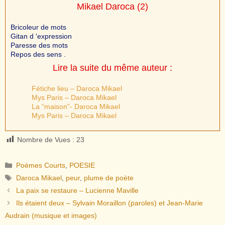
Mikael Daroca
(2)
Bricoleur de mots
Gitan d 'expression
Paresse des mots
Repos des sens .
Lire la suite du même auteur :
Fétiche lieu – Daroca Mikael
Mys Paris – Daroca Mikael
La “maison”- Daroca Mikael
Mys Paris – Daroca Mikael
Nombre de Vues :
23
Catégories
Poèmes Courts
,
POESIE
Étiquettes
Daroca Mikael
,
peur
,
plume de poète
La paix se restaure – Lucienne Maville
Ils étaient deux – Sylvain Moraillon (paroles) et Jean-Marie
Audrain (musique et images)