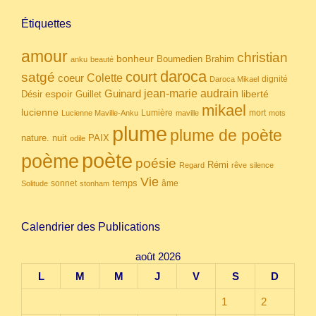
Étiquettes
amour
christian
bonheur
Boumedien
Brahim
anku
beauté
daroca
court
satgé
coeur
Colette
dignité
Daroca Mikael
Guinard
jean-marie audrain
espoir
Guillet
liberté
Désir
mikael
lucienne
Lumière
mort
Lucienne Maville-Anku
maville
mots
plume
plume de poète
nuit
PAIX
nature.
odile
poète
poème
poésie
Rémi
Regard
rêve
silence
Vie
temps
sonnet
âme
Solitude
stonham
Calendrier des Publications
août 2026
L
M
M
J
V
S
D
1
2