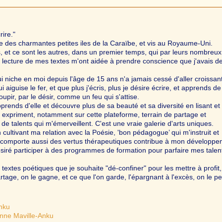
rire."
une des charmantes petites iles de la Caraïbe, et vis au Royaume-Uni.
 et ce sont les autres, dans un premier temps, qui par leurs nombreux
 lecture de mes textes m'ont aidée à prendre conscience que j'avais d
ui niche en moi depuis l'âge de 15 ans n'a jamais cessé d'aller croissant
i aiguise le fer, et que plus j'écris, plus je désire écrire, et apprends de
oupir, par le désir, comme un feu qui s'attise.
rends d'elle et découvre plus de sa beauté et sa diversité en lisant et
t expriment, notamment sur cette plateforme, terrain de partage et
de talents qui m'émerveillent. C'est une vraie galerie d'arts uniques.
n cultivant ma relation avec la Poésie, 'bon pédagogue’ qui m'instruit et
i comporte aussi des vertus thérapeutiques contribue à mon développ
siré participer à des programmes de formation pour parfaire mes talen
 textes poétiques que je souhaite "dé-confiner" pour les mettre à profit,
rtage, on le gagne, et ce que l'on garde, l'épargnant à l'excès, on le pe
Anku
enne Maville-Anku