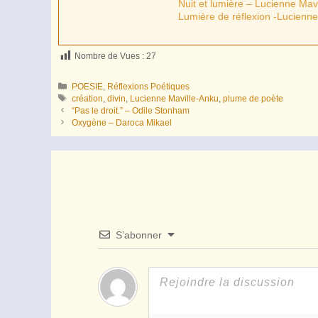
Nuit et lumière – Lucienne Mav
Lumière de réflexion -Lucienne
Nombre de Vues :
27
Catégories
POESIE
,
Réflexions Poétiques
Étiquettes
création
,
divin
,
Lucienne Maville-Anku
,
plume de poète
“Pas le droit.” – Odile Stonham
Oxygène – Daroca Mikael
S’abonner