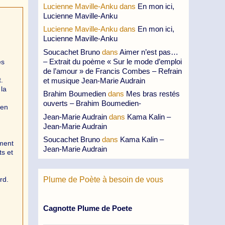
Lucienne Maville-Anku
dans
En mon ici,
Lucienne Maville-Anku
Lucienne Maville-Anku
dans
En mon ici,
Lucienne Maville-Anku
Soucachet Bruno
dans
Aimer n’est pas…
– Extrait du poème « Sur le mode d’emploi
es
de l’amour » de Francis Combes – Refrain
.
et musique Jean-Marie Audrain
 la
Brahim Boumedien
dans
Mes bras restés
ouverts – Brahim Boumedien-
 en
Jean-Marie Audrain
dans
Kama Kalin –
Jean-Marie Audrain
Soucachet Bruno
dans
Kama Kalin –
ement
Jean-Marie Audrain
ts et
rd.
Plume de Poète à besoin de vous
Cagnotte Plume de Poete